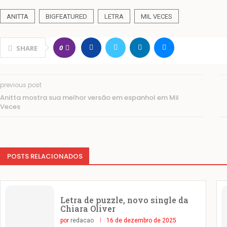
ANITTA
BIGFEATURED
LETRA
MIL VECES
0
SHARE
previous post
Anitta mostra sua melhor versão em espanhol em Mil
Veces
POSTS RELACIONADOS
Letra de puzzle, novo single da
Chiara Oliver
por
redacao
16 de dezembro de 2025