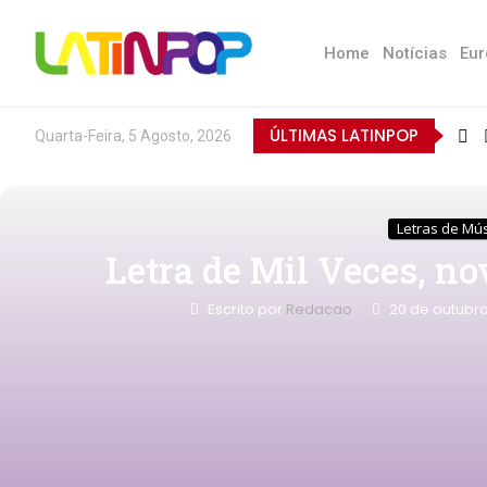
Home
Notícias
Eur
ÚLTIMAS LATINPOP
Quarta-Feira, 5 Agosto, 2026
Letras de Mú
Letra de Mil Veces, no
Escrito por
Redacao
20 de outubr