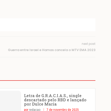
next post
Guerra entre Israel e Hamas cancela o MTV EMA 2023
Letra de G.R.A.C.I.A.S., single
descartado pelo RBD e lançado
por Dulce María
por
redacao
7 de novembro de 2025