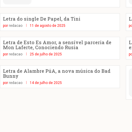
Letra do single De Papel, da Tini
L
por
redacao
11 de agosto de 2025
p
Letra de Esto Es Amor, a sensível parceria de
L
Mon Laferte, Conociendo Rusia
e
por
redacao
25 de julho de 2025
p
Letra de Alambre PúA, a nova música do Bad
Bunny
por
redacao
14 de julho de 2025