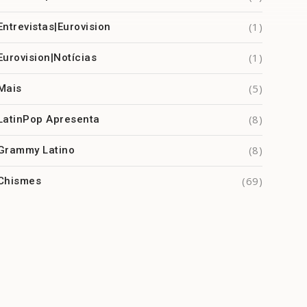
(1)
Entrevistas|Eurovision
(1)
Eurovision|Notícias
(5)
Mais
(8)
LatinPop Apresenta
(8)
Grammy Latino
(69)
Chismes