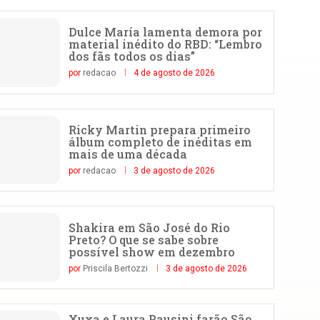
Dulce María lamenta demora por
material inédito do RBD: “Lembro
dos fãs todos os dias”
por
redacao
4 de agosto de 2026
Ricky Martin prepara primeiro
álbum completo de inéditas em
mais de uma década
por
redacao
3 de agosto de 2026
Shakira em São José do Rio
Preto? O que se sabe sobre
possível show em dezembro
por
Priscila Bertozzi
3 de agosto de 2026
Xuxa e Laura Pausini farão São