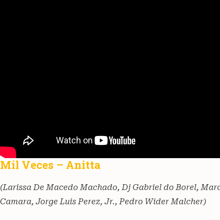
Mil Veces – Anitta
(Larissa De Macedo Machado, Dj Gabriel do Borel, Marc
Camara, Jorge Luis Perez, Jr., Pedro Wider Malcher)