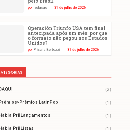
pelo Brasil
por
redacao
31 de julho de 2026
Operación Triunfo USA tem final
antecipada após um mês: por que
o formato não pegou nos Estados
Unidos?
por
Priscila Bertozzi
31 de julho de 2026
ATEGORIAS
(2)
DAQUI
(1)
Prêmios>Prêmios LatinPop
(1)
Habla Pri|Lançamentos
(1)
Habla Pri|Listas