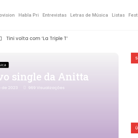
ovision
Habla Pri
Entrevistas
Letras de Música
Listas
Fest
Tini volta com ‘La Triple T’
S
sica
vo single da Anitta
o de 2023
969
Visualizações
Ú