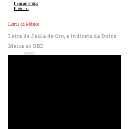
Lançamentos
Prêmios
Letras de Música
Letra de Jaula de Oro, a indireta da Dulce
María ao RBD
Escrito por
redacao
20 de junho de 2025
490
Visualizações