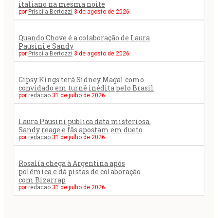
italiano na mesma noite
por
Priscila Bertozzi
3 de agosto de 2026
Quando Chove é a colaboração de Laura
Pausini e Sandy
por
Priscila Bertozzi
3 de agosto de 2026
Gipsy Kings terá Sidney Magal como
convidado em turnê inédita pelo Brasil
por
redacao
31 de julho de 2026
Laura Pausini publica data misteriosa,
Sandy reage e fãs apostam em dueto
por
redacao
31 de julho de 2026
Rosalía chega à Argentina após
polêmica e dá pistas de colaboração
com Bizarrap
por
redacao
31 de julho de 2026