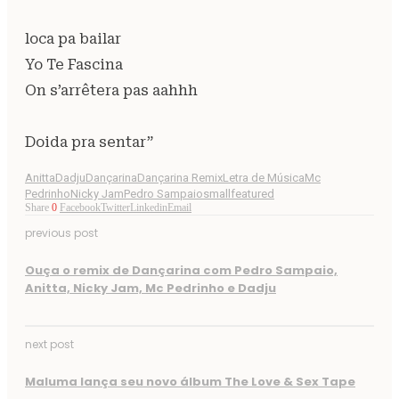
loca pa bailar
Yo Te Fascina
On s’arrêtera pas aahhh
Doida pra sentar”
Anitta
Dadju
Dançarina
Dançarina Remix
Letra de Música
Mc
Pedrinho
Nicky Jam
Pedro Sampaio
smallfeatured
Share
0
Facebook
Twitter
Linkedin
Email
previous post
Ouça o remix de Dançarina com Pedro Sampaio,
Anitta, Nicky Jam, Mc Pedrinho e Dadju
next post
Maluma lança seu novo álbum The Love & Sex Tape