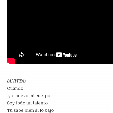
(ANITTA)
Cuando
yo muevo mi cuerpo
Soy todo un talento
Tu sabe bien si lo bajo