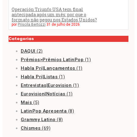
Operación Triunfo USA tem final
antecipada após um mês: por que o
formato não pegou nos Estados Unidos?
por
Priscila Bertozzi
31 de julho de 2026
Categorias
DAQUI
(2)
Prêmios>Prêmios LatinPop
(1)
Habla Pri|Lançamentos
(1)
Habla Pri|Listas
(1)
Entrevistas|Eurovision
(1)
Eurovision|Notícias
(1)
Mais
(5)
LatinPop Apresenta
(8)
Grammy Latino
(8)
Chismes
(69)