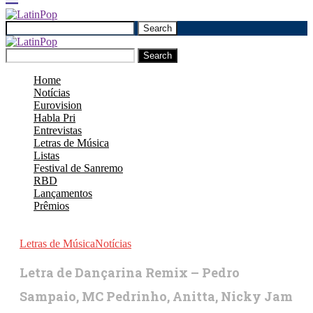
Search
Search
Home
Notícias
Eurovision
Habla Pri
Entrevistas
Letras de Música
Listas
Festival de Sanremo
RBD
Lançamentos
Prêmios
Letras de Música
Notícias
Letra de Dançarina Remix – Pedro
Sampaio, MC Pedrinho, Anitta, Nicky Jam