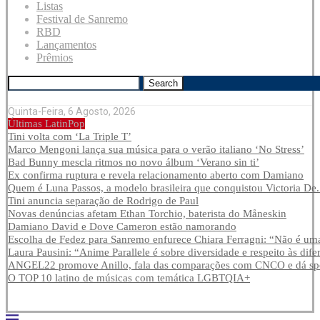
Listas
Festival de Sanremo
RBD
Lançamentos
Prêmios
Search
Quinta-Feira, 6 Agosto, 2026
Últimas LatinPop
Tini volta com ‘La Triple T’
Marco Mengoni lança sua música para o verão italiano ‘No Stress’
Bad Bunny mescla ritmos no novo álbum ‘Verano sin ti’
Ex confirma ruptura e revela relacionamento aberto com Damiano
Quem é Luna Passos, a modelo brasileira que conquistou Victoria De.
Tini anuncia separação de Rodrigo de Paul
Novas denúncias afetam Ethan Torchio, baterista do Måneskin
Damiano David e Dove Cameron estão namorando
Escolha de Fedez para Sanremo enfurece Chiara Ferragni: “Não é uma
Laura Pausini: “Anime Parallele é sobre diversidade e respeito às dife
ANGEL22 promove Anillo, fala das comparações com CNCO e dá spoi
O TOP 10 latino de músicas com temática LGBTQIA+