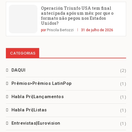
Operación Triunfo USA tem final
antecipada após um mês: por que o
formato não pegou nos Estados
Unidos?
por
Priscila Bertozzi
31 de julho de 2026
CATEGORIAS
(2)
DAQUI
(1)
Prêmios>Prêmios LatinPop
(1)
Habla Pri|Lançamentos
(1)
Habla Pri|Listas
(1)
Entrevistas|Eurovision