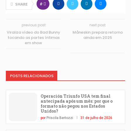
0
SHARE
previous post
next post
Viraliza vídeo do Bad Bunny
Måneskin prepara retorno
tocando as partes íntimas
ainda em 2025
em show
POSTS RELACIONADOS
Operación Triunfo USA tem final
antecipada após um mês: por que o
formato não pegou nos Estados
Unidos?
por
Priscila Bertozzi
31 de julho de 2026