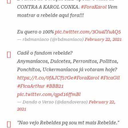
CONTRA A KAROL CONKA.
#ForaKarol
Vem
mostrar a rebelde aqui fora!!!
Eu quero o 100%
pic.twitter.com/3Ou4IYuAQ5
— rbdmaniaco (@rbdmaniaco)
February 22, 2021
Cadê o fandom rebelde?
Anymaníacos, Dulcetes, Perronitos, Pollitos,
Ponchitos, Uckermaníacos já votaram hoje?
https://t.co/0fAJCf57Ge
#ForaKarol
#FicaGil
#FicaArthur
#BBB21
pic.twitter.com/qpd16ffmBl
— Dando o Verso (@dandoverso)
February 22,
2021
"Nao vejo Rebeldes pq sou mt mais Rebelde."