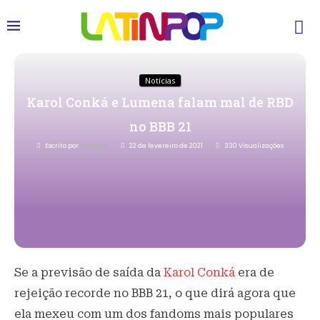
Notícias
Karol Conká e Lumena falam mal de RBD
no BBB 21
Escrito por
Redacao
22 de fevereiro de 2021
330
Visualizações
Se a previsão de saída da
Karol Conká
era de
rejeição recorde no BBB 21, o que dirá agora que
ela mexeu com um dos fandoms mais populares