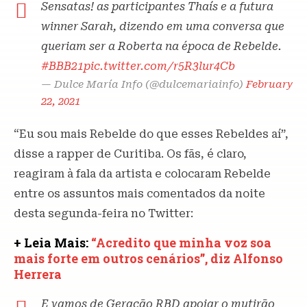
Sensatas! as participantes Thaís e a futura
winner Sarah, dizendo em uma conversa que
queriam ser a Roberta na época de Rebelde.
#BBB21
pic.twitter.com/r5R3lur4Cb
— Dulce María Info (@dulcemariainfo)
February
22, 2021
“Eu sou mais Rebelde do que esses Rebeldes aí”,
disse a rapper de Curitiba. Os fãs, é claro,
reagiram à fala da artista e colocaram Rebelde
entre os assuntos mais comentados da noite
desta segunda-feira no Twitter:
+ Leia Mais:
“Acredito que minha voz soa
mais forte em outros cenários”, diz Alfonso
Herrera
E vamos de Geração RBD apoiar o mutirão