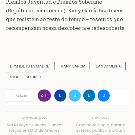
Premios Juventud e Premios Soberano
(República Dominicana). Kany García faz discos
que resistem ao teste do tempo – tesouros que
recompensam nossa descoberta e redescoberta.
DPM (DE PXTA MADRE)
KANY GARCIA
LANÇAMENTO
SMALLFEATURED
0
SHARE
previous post
next post
Sofía Reyes e Becky G unem
Com novo single, Bomba
forças em Mal de Amores.
Estéreo publica o álbum