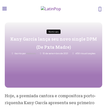
Notícias
Kany García lança seu novo single DPM
(De Pxta Madre)
Escrito por
Redacao
10 de setembro de 2021
459
Visualizações
Hoje, a premiada cantora e compositora porto-
riquenha Kany García apresenta seu primeiro