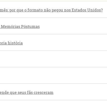
mês: por que o formato não pegou nos Estados Unidos?
em Memórias Póstumas
pria história
tende que seus fãs cresceram