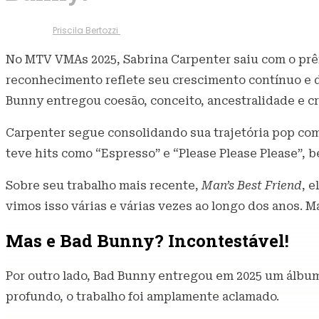
8 de setembro de 2025
318
Visualizaç
Escrito por
Priscila Bertozzi
No MTV VMAs 2025, Sabrina Carpenter saiu com o pr
reconhecimento reflete seu crescimento contínuo e d
Bunny entregou coesão, conceito, ancestralidade e cr
Carpenter segue consolidando sua trajetória pop co
teve hits como “Espresso” e “Please Please Please”,
Sobre seu trabalho mais recente,
Man’s Best Friend
, 
vimos isso várias e várias vezes ao longo dos anos. 
Mas e Bad Bunny? Incontestável!
Por outro lado, Bad Bunny entregou em 2025 um álbum c
profundo, o trabalho foi amplamente aclamado.