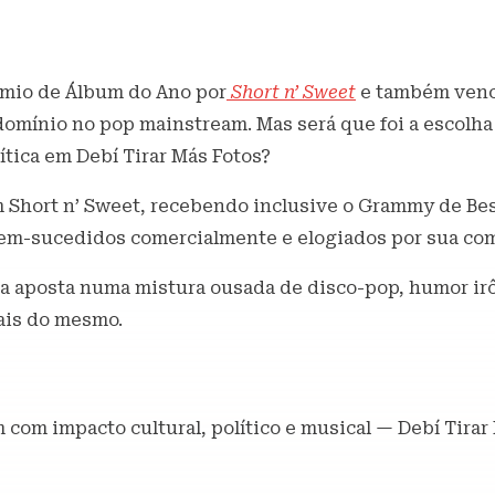
ões
êmio de Álbum do Ano por
Short n’ Sweet
e também vence
omínio no pop mainstream. Mas será que foi a escolha
ítica em Debí Tirar Más Fotos?
m Short n’ Sweet, recebendo inclusive o Grammy de Be
 bem-sucedidos comercialmente e elogiados por sua com
ela aposta numa mistura ousada de disco-pop, humor irô
Mais do mesmo.
om impacto cultural, político e musical — Debí Tirar M