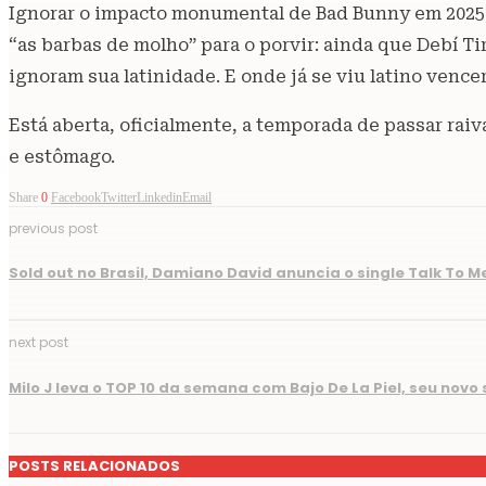
Ignorar o impacto monumental de Bad Bunny em 2025 é,
“as barbas de molho” para o porvir: ainda que Debí T
ignoram sua latinidade. E onde já se viu latino venc
Está aberta, oficialmente, a temporada de passar ra
e estômago.
Share
0
Facebook
Twitter
Linkedin
Email
previous post
Sold out no Brasil, Damiano David anuncia o single Talk To M
next post
Milo J leva o TOP 10 da semana com Bajo De La Piel, seu novo 
POSTS RELACIONADOS