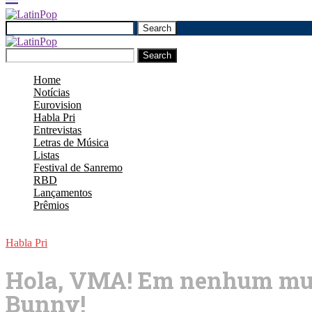
Search
Search
Home
Notícias
Eurovision
Habla Pri
Entrevistas
Letras de Música
Listas
Festival de Sanremo
RBD
Lançamentos
Prêmios
Habla Pri
Hola, VMA! Em nenhum mun
Bunny!