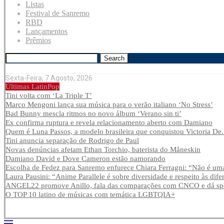
Listas
Festival de Sanremo
RBD
Lançamentos
Prêmios
Search
Sexta-Feira, 7 Agosto, 2026
Últimas LatinPop
Tini volta com ‘La Triple T’
Marco Mengoni lança sua música para o verão italiano ‘No Stress’
Bad Bunny mescla ritmos no novo álbum ‘Verano sin ti’
Ex confirma ruptura e revela relacionamento aberto com Damiano
Quem é Luna Passos, a modelo brasileira que conquistou Victoria De.
Tini anuncia separação de Rodrigo de Paul
Novas denúncias afetam Ethan Torchio, baterista do Måneskin
Damiano David e Dove Cameron estão namorando
Escolha de Fedez para Sanremo enfurece Chiara Ferragni: “Não é uma
Laura Pausini: “Anime Parallele é sobre diversidade e respeito às dife
ANGEL22 promove Anillo, fala das comparações com CNCO e dá spoi
O TOP 10 latino de músicas com temática LGBTQIA+