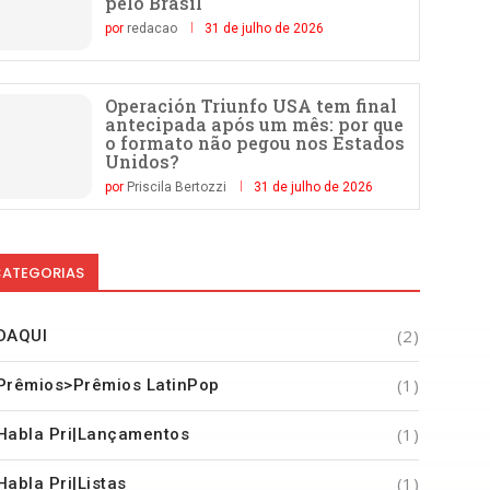
pelo Brasil
por
redacao
31 de julho de 2026
Operación Triunfo USA tem final
antecipada após um mês: por que
o formato não pegou nos Estados
Unidos?
por
Priscila Bertozzi
31 de julho de 2026
ATEGORIAS
(2)
DAQUI
(1)
Prêmios>Prêmios LatinPop
(1)
Habla Pri|Lançamentos
(1)
Habla Pri|Listas