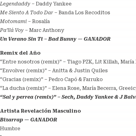
Legendaddy
– Daddy Yankee
Me Siento A Todo Dar
– Banda Los Recoditos
Motomami
– Rosalía
Pa’llá Voy
– Marc Anthony
Un Verano Sin Ti – Bad Bunny — GANADOR
Remix del Año
“Entre nosotros (remix)” – Tiago PZK, Lit Killah, María
“Envolver (remix)” – Anitta & Justin Quiles
“Gracias (remix)” – Pedro Capó & Farruko
“La ducha (remix)” – Elena Rose, María Becerra, Greeic
“Sal y perrea (remix)” – Sech, Daddy Yankee & J B
Artista Revelación Masculino
Bizarrap — GANADOR
Humbre