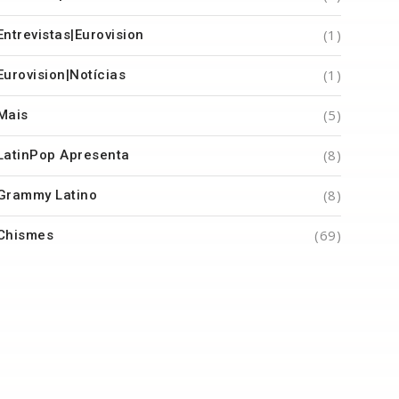
(1)
Entrevistas|Eurovision
(1)
Eurovision|Notícias
(5)
Mais
(8)
LatinPop Apresenta
(8)
Grammy Latino
(69)
Chismes