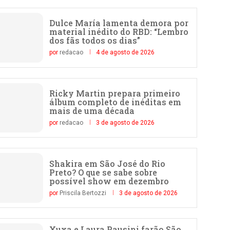
Dulce María lamenta demora por
material inédito do RBD: “Lembro
dos fãs todos os dias”
por
redacao
4 de agosto de 2026
Ricky Martin prepara primeiro
álbum completo de inéditas em
mais de uma década
por
redacao
3 de agosto de 2026
Shakira em São José do Rio
Preto? O que se sabe sobre
possível show em dezembro
por
Priscila Bertozzi
3 de agosto de 2026
Xuxa e Laura Pausini farão São