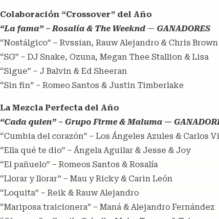
Colaboración “Crossover” del Año
“La fama” – Rosalía & The Weeknd
—
GANADORES
“Nostálgico” – Rvssian, Rauw Alejandro & Chris Brown
“SG” – DJ Snake, Ozuna, Megan Thee Stallion & Lisa
“Sigue” – J Balvin & Ed Sheeran
“Sin fin” – Romeo Santos & Justin Timberlake
La Mezcla Perfecta del Año
“Cada quien” – Grupo Firme & Maluma — GANADOR
“Cumbia del corazón” – Los Ángeles Azules & Carlos V
“Ella qué te dio” – Ángela Aguilar & Jesse & Joy
“El pañuelo” – Romeos Santos & Rosalía
“Llorar y llorar” – Mau y Ricky & Carin León
“Loquita” – Reik & Rauw Alejandro
“Mariposa traicionera” – Maná & Alejandro Fernández