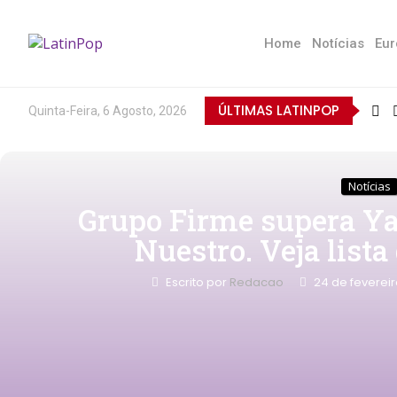
Home
Notícias
Eur
ÚLTIMAS LATINPOP
Quinta-Feira, 6 Agosto, 2026
Notícias
Grupo Firme supera Ya
Nuestro. Veja lista
Escrito por
Redacao
24 de feverei