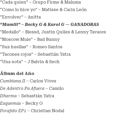
“Cada quien” – Grupo Firme & Maluma
“Como lo hice yo” – Matisse & Carin León
“Envolver” – Anitta
“Mamiii” – Becky G & Karol G — GANADORAS
“Medallo” – Blessd, Justin Quiles & Lenny Tavares
“Moscow Mule” – Bad Bunny
“Sus huellas” – Romeo Santos
“Tacones rojos” – Sebastián Yatra
“Una nota” – J Balvin & Sech
Álbum del Año
Cumbiana II
– Carlos Vives
De Adentro Pa Afuera
– Camilo
Dharma
– Sebastián Yatra
Esquemas
– Becky G
Forajido EP1
– Christian Nodal