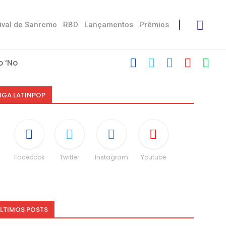
ival de Sanremo
RBD
Lançamentos
Prêmios
 ‘No Stress’
’
 com Damiano
 Victoria De...
Måneskin
i: “Não é uma...
espeito às diferenças”
O e dá spoiler...
IGA LATINPOP
Facebook
Twitter
Instagram
Youtube
LTIMOS POSTS