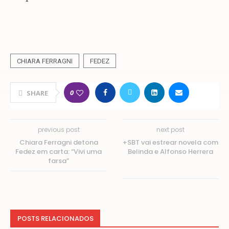
CHIARA FERRAGNI
FEDEZ
0
SHARE
previous post
next post
Chiara Ferragni detona
+SBT vai estrear novela com
Fedez em carta: “Vivi uma
Belinda e Alfonso Herrera
farsa”
POSTS RELACIONADOS