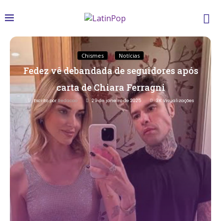
Chismes
Notícias
Fedez vê debandada de seguidores após
carta de Chiara Ferragni
Escrito por
Redacao
29 de janeiro de 2025
3K
Visualizações