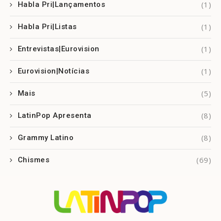
(1)
Habla Pri|Lançamentos
(1)
Habla Pri|Listas
(1)
Entrevistas|Eurovision
(1)
Eurovision|Notícias
(5)
Mais
(8)
LatinPop Apresenta
(8)
Grammy Latino
(69)
Chismes