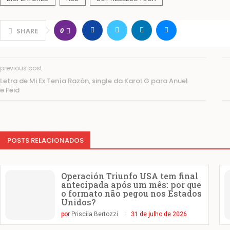
0
SHARE
previous post
Letra de Mi Ex Tenía Razón, single da Karol G para Anuel
e Feid
POSTS RELACIONADOS
Operación Triunfo USA tem final
antecipada após um mês: por que
o formato não pegou nos Estados
Unidos?
por
Priscila Bertozzi
31 de julho de 2026