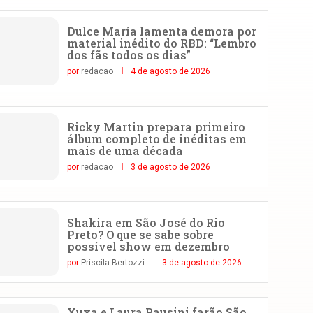
Dulce María lamenta demora por
material inédito do RBD: “Lembro
dos fãs todos os dias”
por
redacao
4 de agosto de 2026
Ricky Martin prepara primeiro
álbum completo de inéditas em
mais de uma década
por
redacao
3 de agosto de 2026
Shakira em São José do Rio
Preto? O que se sabe sobre
possível show em dezembro
por
Priscila Bertozzi
3 de agosto de 2026
Xuxa e Laura Pausini farão São