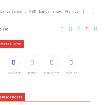
ival de Sanremo
RBD
Lançamentos
Prêmios
 ‘No Stress’
’
 com Damiano
 Victoria De...
Måneskin
i: “Não é uma...
espeito às diferenças”
O e dá spoiler...
IGA LATINPOP
Facebook
Twitter
Instagram
Youtube
LTIMOS POSTS