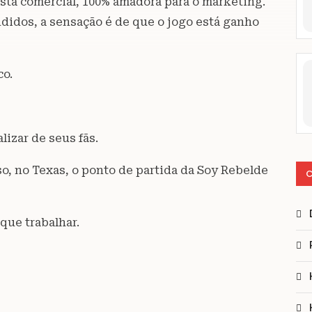
sta comercial, 100% amadora para o marketing.
ndidos, a sensação é de que o jogo está ganho
co.
izar de seus fãs.
aso, no Texas, o ponto de partida da Soy Rebelde
C
que trabalhar.