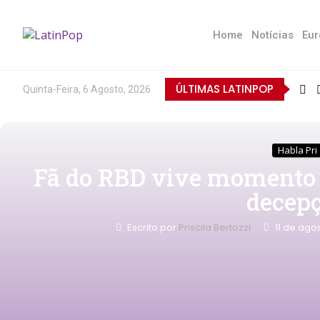
Home
Notícias
Eur
ÚLTIMAS LATINPOP
Quinta-Feira, 6 Agosto, 2026
Habla Pri
Fã do RBD vive momento 
decep
Escrito por
Priscila Bertozzi
11 de ago