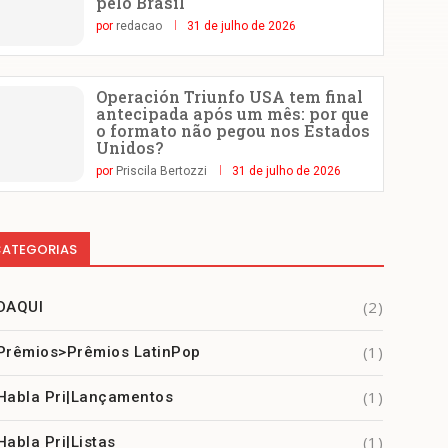
pelo Brasil
por
redacao
31 de julho de 2026
Operación Triunfo USA tem final
antecipada após um mês: por que
o formato não pegou nos Estados
Unidos?
por
Priscila Bertozzi
31 de julho de 2026
ATEGORIAS
(2)
DAQUI
(1)
Prêmios>Prêmios LatinPop
(1)
Habla Pri|Lançamentos
(1)
Habla Pri|Listas