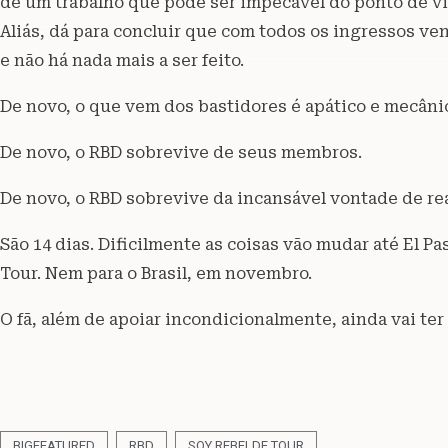
de um trabalho que pode ser impecável do ponto de vi
Aliás, dá para concluir que com todos os ingressos ve
e não há nada mais a ser feito.
De novo, o que vem dos bastidores é apático e mecâni
De novo, o RBD sobrevive de seus membros.
De novo, o RBD sobrevive da incansável vontade de real
São 14 dias. Dificilmente as coisas vão mudar até El P
Tour. Nem para o Brasil, em novembro.
O fã, além de apoiar incondicionalmente, ainda vai ter 
BIGFEATURED
RBD
SOY REBELDE TOUR