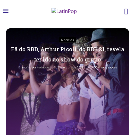
Notícias
Fã do RBD, Arthur Picoli, do BBB 21, revela
ter ido ao show do grupo
Escrito por
Redacao
23 de abril de 2021
450
Visualizações