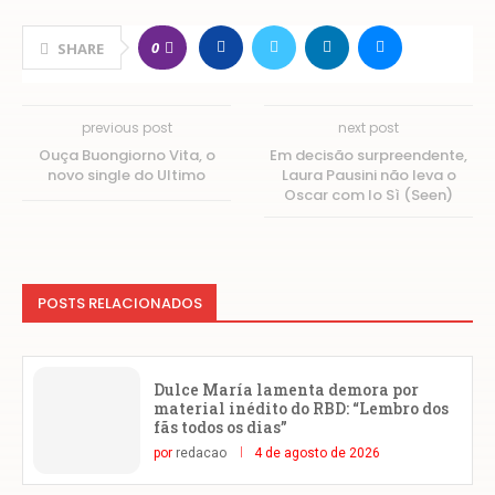
0
SHARE
previous post
next post
Ouça Buongiorno Vita, o
Em decisão surpreendente,
novo single do Ultimo
Laura Pausini não leva o
Oscar com Io Sì (Seen)
POSTS RELACIONADOS
Dulce María lamenta demora por
material inédito do RBD: “Lembro dos
fãs todos os dias”
por
redacao
4 de agosto de 2026