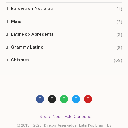
(1)
Eurovision|Notícias
(5)
Mais
(8)
LatinPop Apresenta
(8)
Grammy Latino
(69)
Chismes
Sobre Nós
|
Fale Conosco
@ 2015 – 2025 . Diretos Reservados . Latin Pop Brasil . by