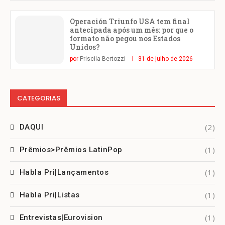
Operación Triunfo USA tem final
antecipada após um mês: por que o
formato não pegou nos Estados
Unidos?
por
Priscila Bertozzi
31 de julho de 2026
CATEGORIAS
(2)
DAQUI
(1)
Prêmios>Prêmios LatinPop
(1)
Habla Pri|Lançamentos
(1)
Habla Pri|Listas
(1)
Entrevistas|Eurovision