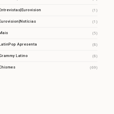
(1)
Entrevistas|Eurovision
(1)
Eurovision|Notícias
(5)
Mais
(8)
LatinPop Apresenta
(8)
Grammy Latino
(69)
Chismes