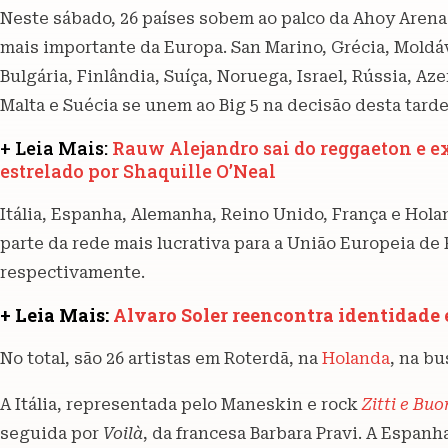
Neste sábado, 26 países sobem ao palco da Ahoy Arena
mais importante da Europa. San Marino, Grécia, Moldávi
Bulgária, Finlândia, Suíça, Noruega, Israel, Rússia, Aze
Malta e Suécia se unem ao Big 5 na decisão desta tarde
+ Leia Mais:
Rauw Alejandro sai do reggaeton e e
estrelado por Shaquille O’Neal
Itália, Espanha, Alemanha, Reino Unido, França e Hola
parte da rede mais lucrativa para a União Europeia de
respectivamente.
+ Leia Mais:
Alvaro Soler reencontra identidade 
No total, são 26 artistas em Roterdã, na
Holanda
, na bu
A Itália, representada pelo Maneskin e rock
Zitti e Buo
seguida por
Voilà
, da francesa Barbara Pravi. A Espan