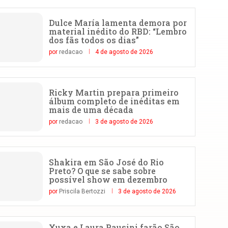
Dulce María lamenta demora por
material inédito do RBD: “Lembro
dos fãs todos os dias”
por
redacao
4 de agosto de 2026
Ricky Martin prepara primeiro
álbum completo de inéditas em
mais de uma década
por
redacao
3 de agosto de 2026
Shakira em São José do Rio
Preto? O que se sabe sobre
possível show em dezembro
por
Priscila Bertozzi
3 de agosto de 2026
Xuxa e Laura Pausini farão São