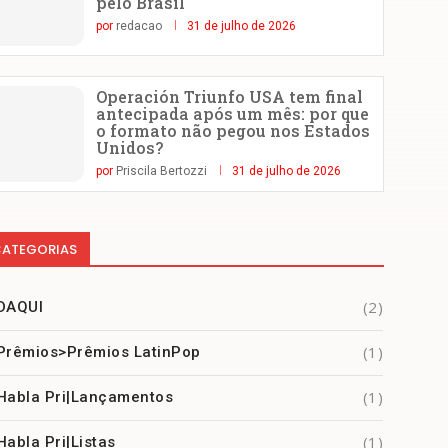
pelo Brasil
por
redacao
31 de julho de 2026
Operación Triunfo USA tem final
antecipada após um mês: por que
o formato não pegou nos Estados
Unidos?
por
Priscila Bertozzi
31 de julho de 2026
ATEGORIAS
(2)
DAQUI
(1)
Prêmios>Prêmios LatinPop
(1)
Habla Pri|Lançamentos
(1)
Habla Pri|Listas