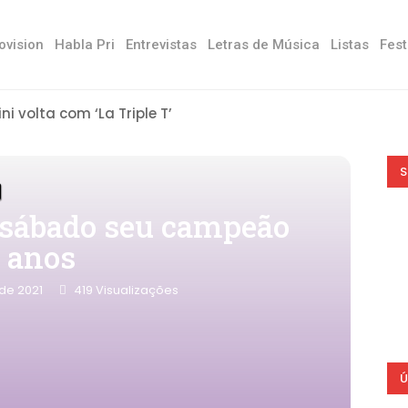
ovision
Habla Pri
Entrevistas
Letras de Música
Listas
Fest
ini volta com ‘La Triple T’
S
e sábado seu campeão
s anos
de 2021
419
Visualizações
Ú