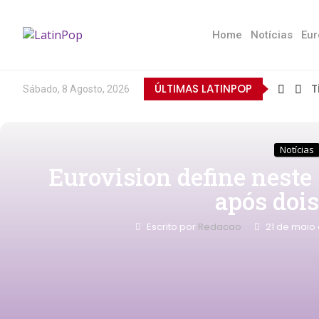
Home
Notícias
Eur
ÚLTIMAS LATINPOP
T
Sábado, 8 Agosto, 2026
Notícias
Eurovision define nest
após doi
Escrito por
Redacao
21 de maio 