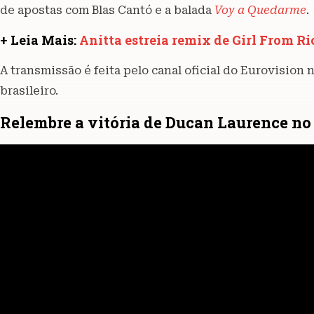
de apostas com Blas Cantó e a balada
Voy a Quedarme
.
+ Leia Mais:
Anitta estreia remix de Girl From R
A transmissão é feita pelo canal oficial do Eurovision 
brasileiro.
Relembre a vitória de Ducan Laurence no