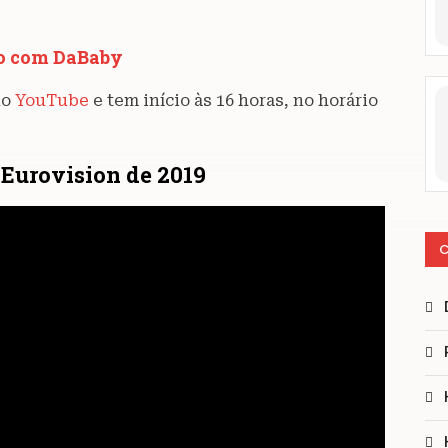
io com DaBaby
no
YouTube
e tem início às 16 horas, no horário
 Eurovision de 2019
C