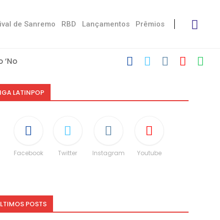
ival de Sanremo
RBD
Lançamentos
Prêmios
 ‘No Stress’
’
 com Damiano
 Victoria De...
Måneskin
i: “Não é uma...
espeito às diferenças”
O e dá spoiler...
IGA LATINPOP
Facebook
Twitter
Instagram
Youtube
LTIMOS POSTS