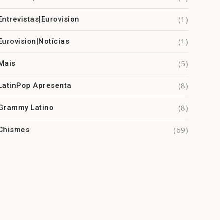
(1)
Entrevistas|Eurovision
(1)
Eurovision|Notícias
(5)
Mais
(8)
LatinPop Apresenta
(8)
Grammy Latino
(69)
Chismes