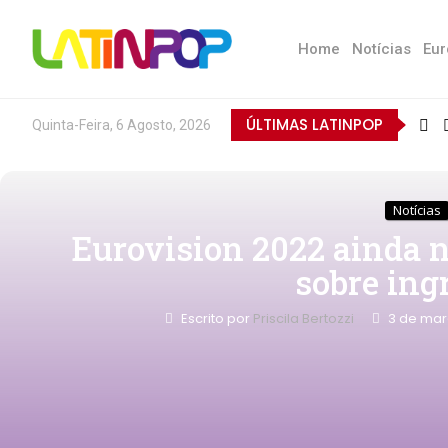
Home
Notícias
Eur
ÚLTIMAS LATINPOP
Quinta-Feira, 6 Agosto, 2026
Notícias
Eurovision 2022 ainda 
sobre ing
Escrito por
Priscila Bertozzi
3 de mar