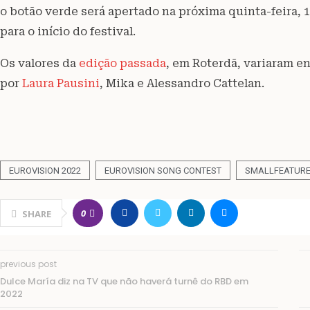
o botão verde será apertado na próxima quinta-feira, 
para o início do festival.
Os valores da
edição passada
, em Roterdã, variaram en
por
Laura Pausini
, Mika e Alessandro Cattelan.
EUROVISION 2022
EUROVISION SONG CONTEST
SMALLFEATUR
0
SHARE
previous post
Dulce María diz na TV que não haverá turnê do RBD em
2022