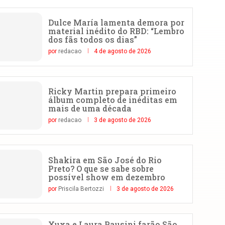
Dulce María lamenta demora por
material inédito do RBD: “Lembro
dos fãs todos os dias”
por
redacao
4 de agosto de 2026
Ricky Martin prepara primeiro
álbum completo de inéditas em
mais de uma década
por
redacao
3 de agosto de 2026
Shakira em São José do Rio
Preto? O que se sabe sobre
possível show em dezembro
por
Priscila Bertozzi
3 de agosto de 2026
Xuxa e Laura Pausini farão São