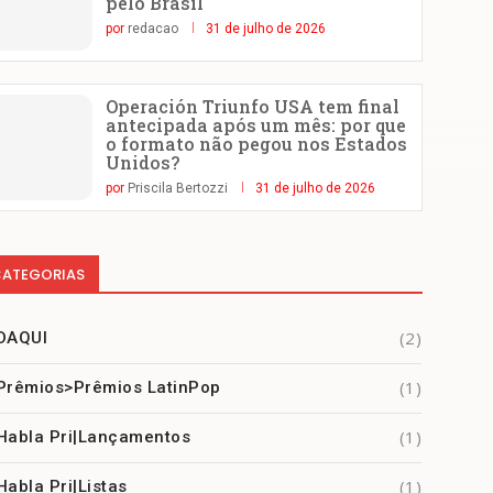
pelo Brasil
por
redacao
31 de julho de 2026
Operación Triunfo USA tem final
antecipada após um mês: por que
o formato não pegou nos Estados
Unidos?
por
Priscila Bertozzi
31 de julho de 2026
ATEGORIAS
(2)
DAQUI
(1)
Prêmios>Prêmios LatinPop
(1)
Habla Pri|Lançamentos
(1)
Habla Pri|Listas