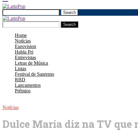
Search
Search
Home
Notícias
Eurovision
Habla Pri
Entrevistas
Letras de Música
Listas
Festival de Sanremo
RBD
Lançamentos
Prêmios
Notícias
Dulce María diz na TV que 