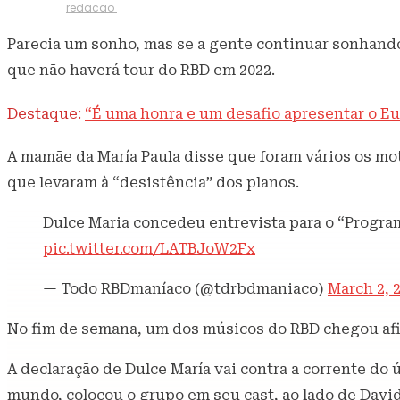
3 de março de 2022
332
Visualizações
Escrito por
redacao
Parecia um sonho, mas se a gente continuar sonhando
que não haverá tour do RBD em 2022.
Destaque:
“É uma honra e um desafio apresentar o Eur
A mamãe da María Paula disse que foram vários os mo
que levaram à “desistência” dos planos.
Dulce Maria concedeu entrevista para o “Program
pic.twitter.com/LATBJoW2Fx
— Todo RBDmaníaco (@tdrbdmaniaco)
March 2, 
No fim de semana, um dos músicos do RBD chegou afir
A declaração de Dulce María vai contra a corrente do
mundo, colocou o grupo em seu cast, ao lado de Davi