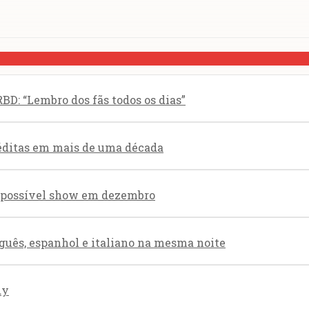
BD: “Lembro dos fãs todos os dias”
éditas em mais de uma década
re possível show em dezembro
guês, espanhol e italiano na mesma noite
dy