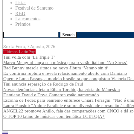
Listas
Festival de Sanremo
RBD
Lançamentos
Prêmios
Search
Sexta-Feira, 7 Agosto, 2026
Últimas LatinPop
Tini volta com ‘La Triple T’
Marco Mengoni lança sua música para o verão italiano ‘No Stress’
Bad Bunny mescla ritmos no novo álbum ‘Verano sin ti’
Ex confirma ruptura e revela relacionamento aberto com Damiano
Quem é Luna Passos, a modelo brasileira que conquistou Victoria De.
Tini anuncia separação de Rodrigo de Paul
Novas denúncias afetam Ethan Torchio, baterista do Måneskin
Damiano David e Dove Cameron estão namorando
Escolha de Fedez para Sanremo enfurece Chiara Ferragni: “Não é uma
Laura Pausini: “Anime Parallele é sobre diversidade e respeito às dife
ANGEL22 promove Anillo, fala das comparações com CNCO e dá spoi
O TOP 10 latino de músicas com temática LGBTQIA+