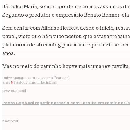
Já Dulce María, sempre prudente com os assuntos da p
Segundo o produtor e empresário Renato Ronner, ela 
Sem contar com Alfonso Herrera desde o início, rest
papel, visto que há pouco postou que estava trabal
plataforma de streaming para atuar e produzir séries.
anos.
Mas no meio do caminho houve mais uma reviravolta. E
Dulce Maria
RBD
RBD 2022
smallfeatured
Share
0
Facebook
Twitter
Linkedin
Email
previous post
Pedro Capó vai repetir parceria com Farruko em remix de G
next post