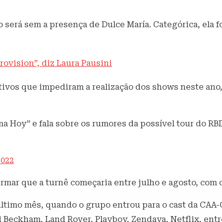
 será sem a presença de Dulce María. Categórica, ela 
ovision”, diz Laura Pausini
tivos que impediram a realização dos shows neste ano
a Hoy” e fala sobre os rumores da possível tour do RBD
2022
mar que a turnê começaria entre julho e agosto, com o
 último mês, quando o grupo entrou para o cast da CAA
d Beckham, Land Rover, Playboy, Zendaya, Netflix, en