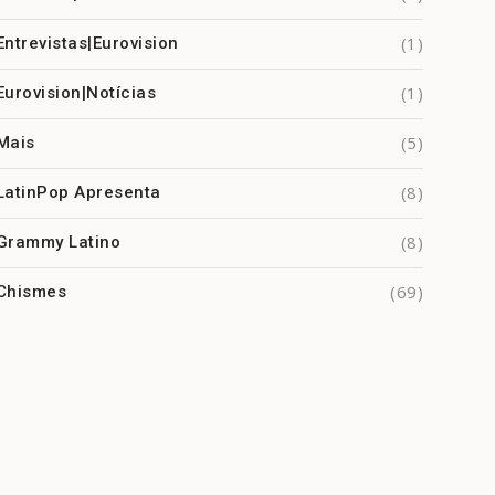
(1)
Entrevistas|Eurovision
(1)
Eurovision|Notícias
(5)
Mais
(8)
LatinPop Apresenta
(8)
Grammy Latino
(69)
Chismes