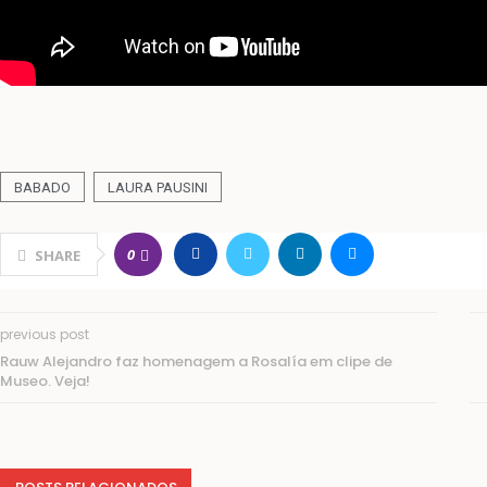
BABADO
LAURA PAUSINI
0
SHARE
previous post
Rauw Alejandro faz homenagem a Rosalía em clipe de
Museo. Veja!