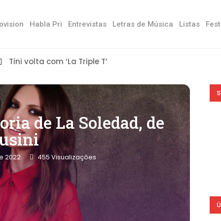
ovision
Habla Pri
Entrevistas
Letras de Música
Listas
Fest
Tini volta com ‘La Triple T’
S
oria de La Soledad, de
usini
de 2022
455
Visualizações
Ú