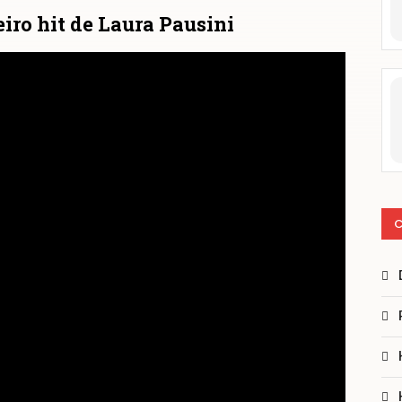
eiro hit de Laura Pausini
C