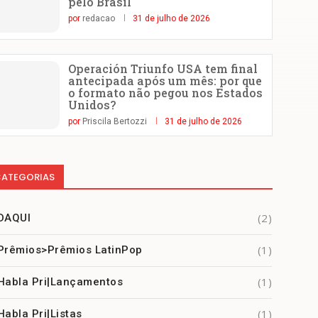
pelo Brasil
por
redacao
31 de julho de 2026
Operación Triunfo USA tem final
antecipada após um mês: por que
o formato não pegou nos Estados
Unidos?
por
Priscila Bertozzi
31 de julho de 2026
ATEGORIAS
(2)
DAQUI
(1)
Prêmios>Prêmios LatinPop
(1)
Habla Pri|Lançamentos
(1)
Habla Pri|Listas