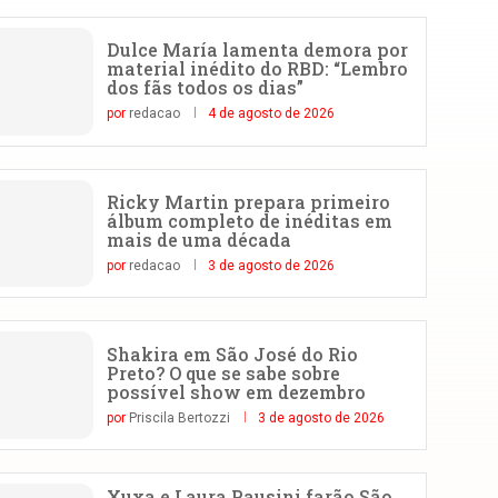
Dulce María lamenta demora por
material inédito do RBD: “Lembro
dos fãs todos os dias”
por
redacao
4 de agosto de 2026
Ricky Martin prepara primeiro
álbum completo de inéditas em
mais de uma década
por
redacao
3 de agosto de 2026
Shakira em São José do Rio
Preto? O que se sabe sobre
possível show em dezembro
por
Priscila Bertozzi
3 de agosto de 2026
Xuxa e Laura Pausini farão São