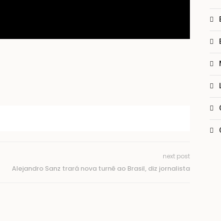
next post
Alejandro Sanz trará nova turnê ao Brasil, diz jornalista