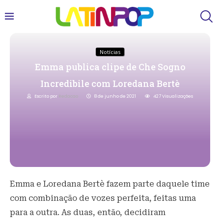
Notícias
Emma publica clipe de Che Sogno
Incredibile com Loredana Bertè
Escrito por
Redacao
8 de junho de 2021
427
Visualizações
Emma e Loredana Bertè fazem parte daquele time
com combinação de vozes perfeita, feitas uma
para a outra. As duas, então, decidiram