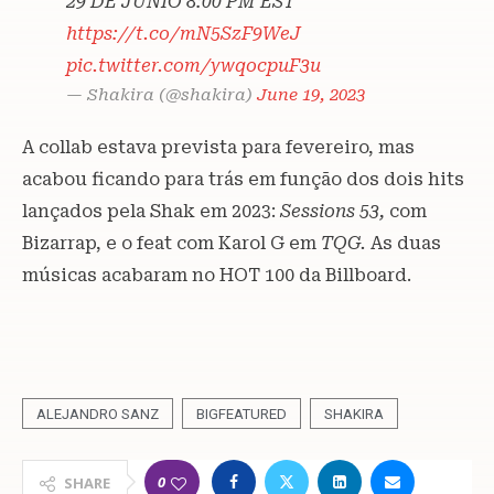
29 DE JUNIO 8:00 PM EST
https://t.co/mN5SzF9WeJ
pic.twitter.com/ywqocpuF3u
— Shakira (@shakira)
June 19, 2023
A collab estava prevista para fevereiro, mas
acabou ficando para trás em função dos dois hits
lançados pela Shak em 2023:
Sessions 53,
com
Bizarrap, e o feat com Karol G em
TQG.
As duas
músicas acabaram no HOT 100 da Billboard.
ALEJANDRO SANZ
BIGFEATURED
SHAKIRA
0
SHARE