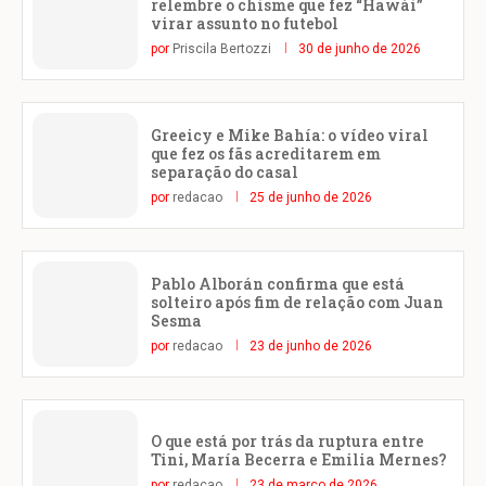
relembre o chisme que fez “Hawái”
virar assunto no futebol
por
Priscila Bertozzi
30 de junho de 2026
Greeicy e Mike Bahía: o vídeo viral
que fez os fãs acreditarem em
separação do casal
por
redacao
25 de junho de 2026
Pablo Alborán confirma que está
solteiro após fim de relação com Juan
Sesma
por
redacao
23 de junho de 2026
O que está por trás da ruptura entre
Tini, María Becerra e Emilia Mernes?
por
redacao
23 de março de 2026