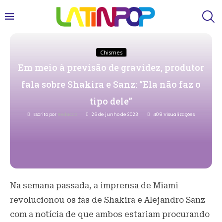
Chismes
Em meio à previsão de gravidez, produtor
fala sobre Shakira e Sanz: “Ela não faz o
tipo dele”
Escrito por
Redacao
26 de junho de 2023
409
Visualizações
Na semana passada, a imprensa de Miami
revolucionou os fãs de Shakira e Alejandro Sanz
com a notícia de que ambos estariam procurando