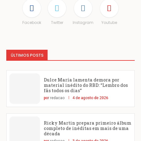
Facebook
Twitter
Instagram
Youtube
ÚLTIMOS POSTS
Dulce María lamenta demora por
material inédito do RBD: “Lembro dos
fãs todos os dias”
por
redacao
4 de agosto de 2026
Ricky Martin prepara primeiro álbum
completo de inéditas em mais de uma
década
por
redacao
3 de agosto de 2026