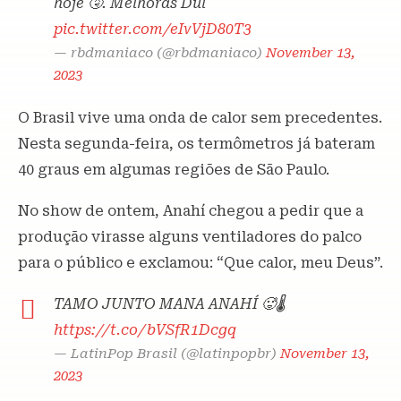
hoje 🤧. Melhoras Dul
pic.twitter.com/eIvVjD80T3
— rbdmaniaco (@rbdmaniaco)
November 13,
2023
O Brasil vive uma onda de calor sem precedentes.
Nesta segunda-feira, os termômetros já bateram
40 graus em algumas regiões de São Paulo.
No show de ontem, Anahí chegou a pedir que a
produção virasse alguns ventiladores do palco
para o público e exclamou: “Que calor, meu Deus”.
TAMO JUNTO MANA ANAHÍ 🥵🌡
https://t.co/bVSfR1Dcgq
— LatinPop Brasil (@latinpopbr)
November 13,
2023