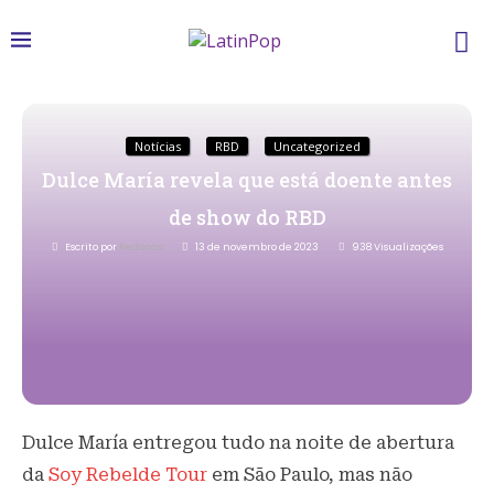
Notícias
RBD
Uncategorized
Dulce María revela que está doente antes
de show do RBD
Escrito por
Redacao
13 de novembro de 2023
938
Visualizações
Dulce María entregou tudo na noite de abertura
da
Soy Rebelde Tour
em São Paulo, mas não