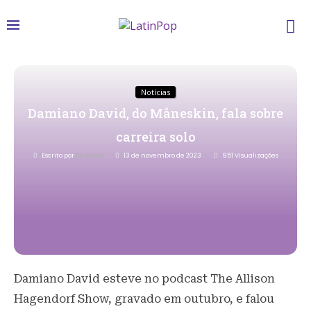
Notícias
Damiano David, do Måneskin, fala sobre
carreira solo
Escrito por
Redacao
13 de novembro de 2023
951
Visualizações
Damiano David esteve no podcast The Allison
Hagendorf Show, gravado em outubro, e falou