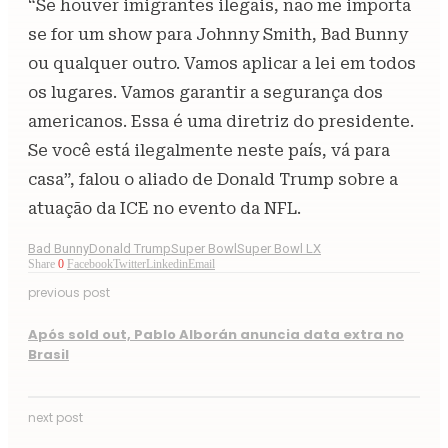
“Se houver imigrantes ilegais, não me importa
se for um show para Johnny Smith, Bad Bunny
ou qualquer outro. Vamos aplicar a lei em todos
os lugares. Vamos garantir a segurança dos
americanos. Essa é uma diretriz do presidente.
Se você está ilegalmente neste país, vá para
casa”, falou o aliado de Donald Trump sobre a
atuação da ICE no evento da NFL.
Bad Bunny
Donald Trump
Super Bowl
Super Bowl LX
Share
0
Facebook
Twitter
Linkedin
Email
previous post
Após sold out, Pablo Alborán anuncia data extra no
Brasil
next post