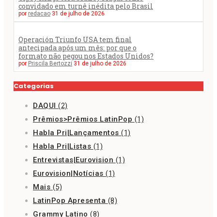
convidado em turnê inédita pelo Brasil
por
redacao
31 de julho de 2026
Operación Triunfo USA tem final
antecipada após um mês: por que o
formato não pegou nos Estados Unidos?
por
Priscila Bertozzi
31 de julho de 2026
Categorias
DAQUI
(2)
Prêmios>Prêmios LatinPop
(1)
Habla Pri|Lançamentos
(1)
Habla Pri|Listas
(1)
Entrevistas|Eurovision
(1)
Eurovision|Notícias
(1)
Mais
(5)
LatinPop Apresenta
(8)
Grammy Latino
(8)