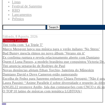
Listas
Festival de Sanremo
RBD
Lançamentos
Prêmios
Search
Sábado, 8 Agosto, 2026
Últimas LatinPop
Tini volta com ‘La Triple T’
Marco Mengoni lança sua música para o verão italiano ‘No Stress’
Bad Bunny mescla ritmos no novo álbum ‘Verano sin ti’
Ex confirma ruptura e revela relacionamento aberto com Damiano
Quem é Luna Passos, a modelo brasileira que conquistou Victoria De.
Tini anuncia separação de Rodrigo de Paul
Novas denúncias afetam Ethan Torchio, baterista do Måneskin
Damiano David e Dove Cameron estão namorando
Escolha de Fedez para Sanremo enfurece Chiara Ferragni: “Não é uma
Laura Pausini: “Anime Parallele é sobre diversidade e respeito às dife
ANGEL22 promove Anillo, fala das comparações com CNCO e dá spoi
O TOP 10 latino de músicas com temática LGBTQIA+