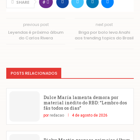
0
SHARE
previous post
next post
Leyendas é próximo álbum
Briga por bolo leva Anahi
do Carlos Rivera
aos trending topics do Brasil
POSTS RELACIONADOS
Dulce María lamenta demora por
material inédito do RBD: “Lembro dos
fãs todos os dias”
por
redacao
4 de agosto de 2026