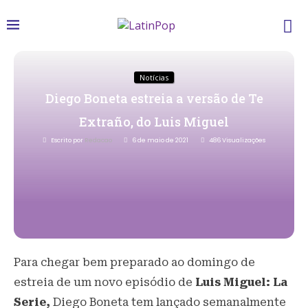
Notícias
Diego Boneta estreia a versão de Te
Extraño, do Luis Miguel
Escrito por
Redacao
6 de maio de 2021
486
Visualizações
Para chegar bem preparado ao domingo de
estreia de um novo episódio de
Luis Miguel: La
Serie,
Diego Boneta tem lançado semanalmente