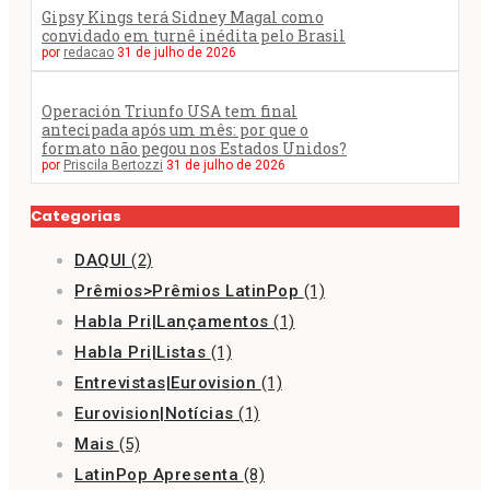
Gipsy Kings terá Sidney Magal como
convidado em turnê inédita pelo Brasil
por
redacao
31 de julho de 2026
Operación Triunfo USA tem final
antecipada após um mês: por que o
formato não pegou nos Estados Unidos?
por
Priscila Bertozzi
31 de julho de 2026
Categorias
DAQUI
(2)
Prêmios>Prêmios LatinPop
(1)
Habla Pri|Lançamentos
(1)
Habla Pri|Listas
(1)
Entrevistas|Eurovision
(1)
Eurovision|Notícias
(1)
Mais
(5)
LatinPop Apresenta
(8)