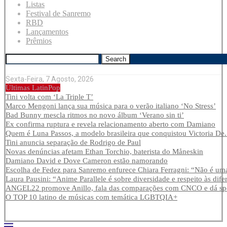
Listas
Festival de Sanremo
RBD
Lançamentos
Prêmios
Search
Sexta-Feira, 7 Agosto, 2026
Últimas LatinPop
Tini volta com ‘La Triple T’
Marco Mengoni lança sua música para o verão italiano ‘No Stress’
Bad Bunny mescla ritmos no novo álbum ‘Verano sin ti’
Ex confirma ruptura e revela relacionamento aberto com Damiano
Quem é Luna Passos, a modelo brasileira que conquistou Victoria De.
Tini anuncia separação de Rodrigo de Paul
Novas denúncias afetam Ethan Torchio, baterista do Måneskin
Damiano David e Dove Cameron estão namorando
Escolha de Fedez para Sanremo enfurece Chiara Ferragni: “Não é uma
Laura Pausini: “Anime Parallele é sobre diversidade e respeito às dife
ANGEL22 promove Anillo, fala das comparações com CNCO e dá spoi
O TOP 10 latino de músicas com temática LGBTQIA+