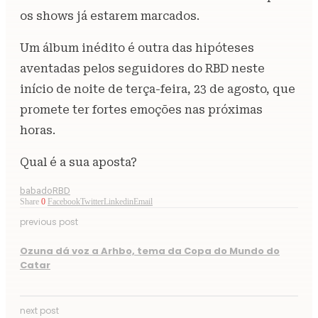
os shows já estarem marcados.
Um álbum inédito é outra das hipóteses
aventadas pelos seguidores do RBD neste
início de noite de terça-feira, 23 de agosto, que
promete ter fortes emoções nas próximas
horas.
Qual é a sua aposta?
babado
RBD
Share
0
Facebook
Twitter
Linkedin
Email
previous post
Ozuna dá voz a Arhbo, tema da Copa do Mundo do
Catar
next post