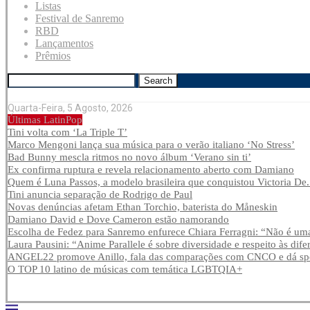
Listas
Festival de Sanremo
RBD
Lançamentos
Prêmios
Search
Quarta-Feira, 5 Agosto, 2026
Últimas LatinPop
Tini volta com ‘La Triple T’
Marco Mengoni lança sua música para o verão italiano ‘No Stress’
Bad Bunny mescla ritmos no novo álbum ‘Verano sin ti’
Ex confirma ruptura e revela relacionamento aberto com Damiano
Quem é Luna Passos, a modelo brasileira que conquistou Victoria De.
Tini anuncia separação de Rodrigo de Paul
Novas denúncias afetam Ethan Torchio, baterista do Måneskin
Damiano David e Dove Cameron estão namorando
Escolha de Fedez para Sanremo enfurece Chiara Ferragni: “Não é uma
Laura Pausini: “Anime Parallele é sobre diversidade e respeito às dife
ANGEL22 promove Anillo, fala das comparações com CNCO e dá spoi
O TOP 10 latino de músicas com temática LGBTQIA+