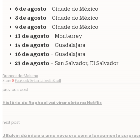
6 de agosto
– Cidade do México
8 de agosto
– Cidade do México
9 de agosto
– Cidade do México
13 de agosto
– Monterrey
15 de agosto
– Guadalajara
16 de agosto
– Guadalajara
23 de agosto
– San Salvador, El Salvador
Bronceador
Maluma
Share
0
Facebook
Twitter
Linkedin
Email
previous post
História de Raphael vai virar série na Netflix
next post
J Balvin dá início a uma nova era com o lançamento surpres