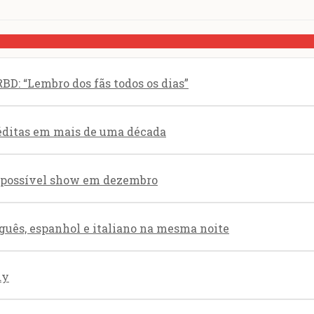
BD: “Lembro dos fãs todos os dias”
éditas em mais de uma década
re possível show em dezembro
guês, espanhol e italiano na mesma noite
dy