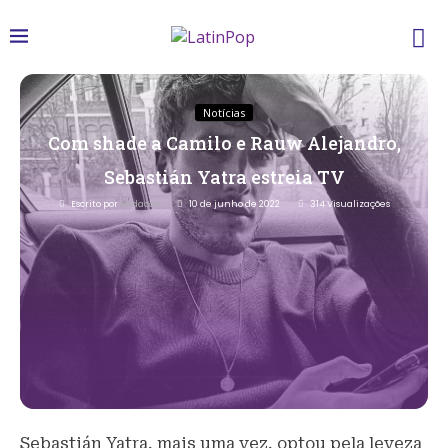
Notícias
Com shade a Camilo e Rauw Alejandro,
Sebastián Yatra estreia TV
Escrito por
Redacao
10 de junho de 2022
314
Visualizações
Sebastián Yatra, mais uma vez, optou pela leveza