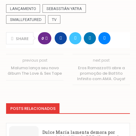
LANÇAMENTO
SEBASSTIÁN YATRA
SMALLFEATURED
TV
0
SHARE
previous post
next post
Maluma lança seu novo
Eros Ramazzotti abre a
álbum The Love & Sex Tape
promoção de Battito
Infinito com AMA. Ouça!
POSTS RELACIONADOS
Dulce María lamenta demora por