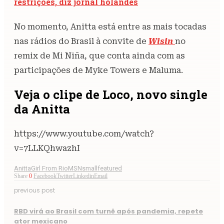
restrições, diz jornal holandês
No momento, Anitta está entre as mais tocadas
nas rádios do Brasil à convite de
Wisin
no
remix de Mi Niña, que conta ainda com as
participações de Myke Towers e Maluma.
Veja o clipe de Loco, novo single
da Anitta
https://www.youtube.com/watch?
v=7LLKQhwazhI
Anitta
Girl From Rio
MSN
smallfeatured
Share
0
Facebook
Twitter
Linkedin
Email
previous post
RBD virá ao Brasil com turnê após pandemia, repete
ator mexicano