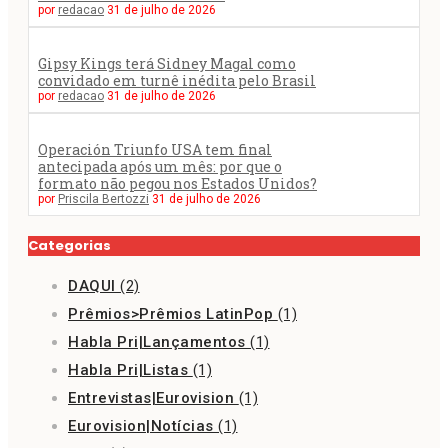
por
redacao
31 de julho de 2026
Gipsy Kings terá Sidney Magal como
convidado em turnê inédita pelo Brasil
por
redacao
31 de julho de 2026
Operación Triunfo USA tem final
antecipada após um mês: por que o
formato não pegou nos Estados Unidos?
por
Priscila Bertozzi
31 de julho de 2026
Categorias
DAQUI
(2)
Prêmios>Prêmios LatinPop
(1)
Habla Pri|Lançamentos
(1)
Habla Pri|Listas
(1)
Entrevistas|Eurovision
(1)
Eurovision|Notícias
(1)