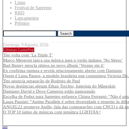
Listas
Festival de Sanremo
RBD
Lançamentos
Prêmios
Search
Domingo, 9 Agosto, 2026
Últimas LatinPop
Tini volta com ‘La Triple T’
Marco Mengoni lança sua música para o verão italiano ‘No Stress’
Bad Bunny mescla ritmos no novo álbum ‘Verano sin ti’
Ex confirma ruptura e revela relacionamento aberto com Damiano
Quem é Luna Passos, a modelo brasileira que conquistou Victoria De.
Tini anuncia separação de Rodrigo de Paul
Novas denúncias afetam Ethan Torchio, baterista do Måneskin
Damiano David e Dove Cameron estão namorando
Escolha de Fedez para Sanremo enfurece Chiara Ferragni: “Não é uma
Laura Pausini: “Anime Parallele é sobre diversidade e respeito às dife
ANGEL22 promove Anillo, fala das comparações com CNCO e dá spoi
O TOP 10 latino de músicas com temática LGBTQIA+