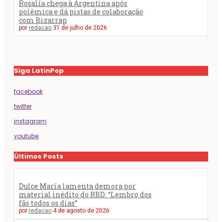
Rosalía chega à Argentina após
polêmica e dá pistas de colaboração
com Bizarrap
por
redacao
31 de julho de 2026
Siga LatinPop
facebook
twitter
instagram
youtube
Últimos Posts
Dulce María lamenta demora por
material inédito do RBD: “Lembro dos
fãs todos os dias”
por
redacao
4 de agosto de 2026