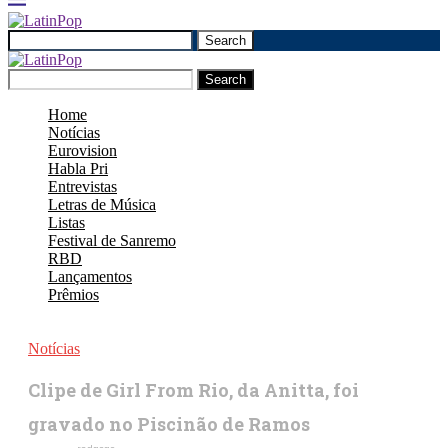
Search
Search
Home
Notícias
Eurovision
Habla Pri
Entrevistas
Letras de Música
Listas
Festival de Sanremo
RBD
Lançamentos
Prêmios
Notícias
Clipe de Girl From Rio, da Anitta, foi
gravado no Piscinão de Ramos