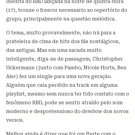
inédita do RBD lançada na noite de quinta-feira
(17), trouxe o frescor necessário ao repertório do
grupo, principalmente na questão melódica.
O tema, muito provavelmente, não irá para a
prateleira de cima de hits dos fãs nostálgicos,
das antigas. Mas em uma sacada muito
inteligente, diga-se de passagem, Christopher
Uckermann (junto com Pambo, Nicole Horts, Ben
Aler) fez um single para uma nova geração.
Alguém que caia perdido na track em alguma
playlist, mesmo sem nunca ter tido contato com o
fenômeno RBD, pode se sentir atraído pelo som
moderno e despretensioso do
dembow
dos novos
versos.
Melhor ainda é dizer que foi um flerte com o