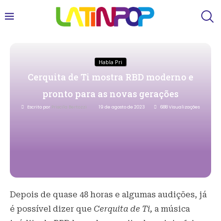
Habla Pri
Cerquita de Ti mostra RBD moderno e
pronto para as novas gerações
Escrito por
Priscila Bertozzi
19 de agosto de 2023
688
Visualizações
Depois de quase 48 horas e algumas audições, já
é possível dizer que
Cerquita de Ti,
a música