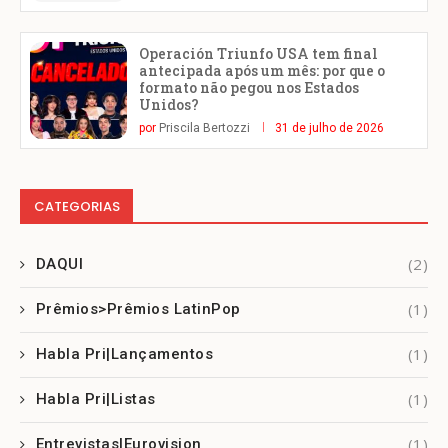
Operación Triunfo USA tem final
antecipada após um mês: por que o
formato não pegou nos Estados
Unidos?
por
Priscila Bertozzi
31 de julho de 2026
CATEGORIAS
(2)
DAQUI
(1)
Prêmios>Prêmios LatinPop
(1)
Habla Pri|Lançamentos
(1)
Habla Pri|Listas
(1)
Entrevistas|Eurovision