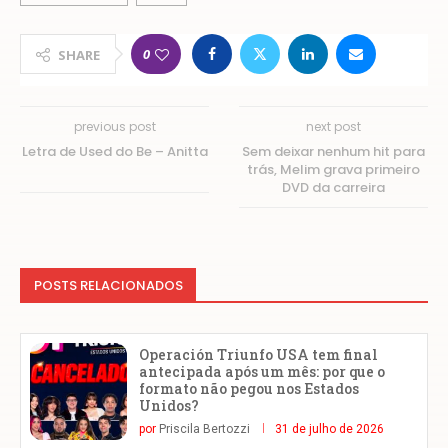
0
SHARE
previous post
next post
Letra de Used do Be – Anitta
Sem deixar nenhum hit para
trás, Melim grava primeiro
DVD da carreira
POSTS RELACIONADOS
Operación Triunfo USA tem final
antecipada após um mês: por que o
formato não pegou nos Estados
Unidos?
por
Priscila Bertozzi
31 de julho de 2026