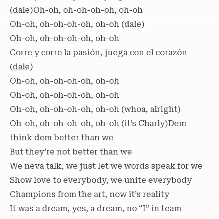
(dale)Oh-oh, oh-oh-oh-oh, oh-oh
Oh-oh, oh-oh-oh-oh, oh-oh (dale)
Oh-oh, oh-oh-oh-oh, oh-oh
Corre y corre la pasión, juega con el corazón
(dale)
Oh-oh, oh-oh-oh-oh, oh-oh
Oh-oh, oh-oh-oh-oh, oh-oh
Oh-oh, oh-oh-oh-oh, oh-oh (whoa, alright)
Oh-oh, oh-oh-oh-oh, oh-oh (it’s Charly)Dem
think dem better than we
But they’re not better than we
We neva talk, we just let we words speak for we
Show love to everybody, we unite everybody
Champions from the art, now it’s reality
It was a dream, yes, a dream, no “I” in team