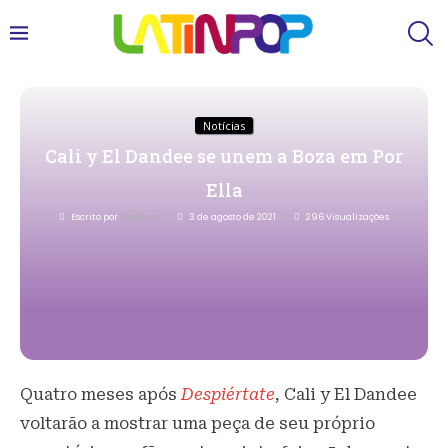
Notícias
Cali y El Dandee se unem a Boza em Por
Ella
Escrito por
Redacao
3 de agosto de 2021
296
Visualizações
Quatro meses após
Despiértate
, Cali y El Dandee
voltarão a mostrar uma peça de seu próprio