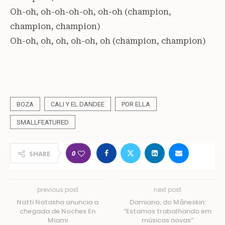
Oh-oh, oh-oh-oh-oh, oh-oh (champion,
champion, champion)
Oh-oh, oh, oh, oh-oh, oh (champion, champion)
BOZA
CALI Y EL DANDEE
POR ELLA
SMALLFEATURED
0
SHARE
previous post
next post
Natti Natasha anuncia a
Damiano, do Måneskin:
chegada de Noches En
“Estamos trabalhando em
Miami
músicas novas”