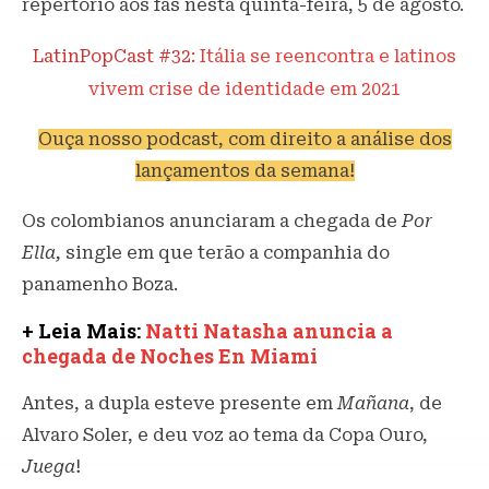
repertório aos fãs nesta quinta-feira, 5 de agosto.
LatinPopCast #32:
Itália se reencontra e latinos
vivem crise de identidade em 2021
Ouça nosso podcast, com direito a análise dos
lançamentos da semana!
Os colombianos anunciaram a chegada de
Por
Ella,
single em que terão a companhia do
panamenho Boza.
+ Leia Mais:
Natti Natasha anuncia a
chegada de Noches En Miami
Antes, a dupla esteve presente em
Mañana
, de
Alvaro Soler, e deu voz ao tema da Copa Ouro,
Juega
!