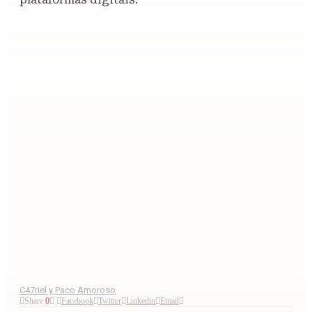
C47riel y Paco Amoroso
Share
0
Facebook
Twitter
Linkedin
Email