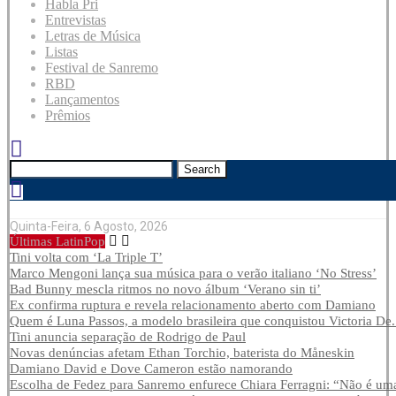
Habla Pri
Entrevistas
Letras de Música
Listas
Festival de Sanremo
RBD
Lançamentos
Prêmios
Search
Quinta-Feira, 6 Agosto, 2026
Últimas LatinPop
Tini volta com ‘La Triple T’
Marco Mengoni lança sua música para o verão italiano ‘No Stress’
Bad Bunny mescla ritmos no novo álbum ‘Verano sin ti’
Ex confirma ruptura e revela relacionamento aberto com Damiano
Quem é Luna Passos, a modelo brasileira que conquistou Victoria De.
Tini anuncia separação de Rodrigo de Paul
Novas denúncias afetam Ethan Torchio, baterista do Måneskin
Damiano David e Dove Cameron estão namorando
Escolha de Fedez para Sanremo enfurece Chiara Ferragni: “Não é uma