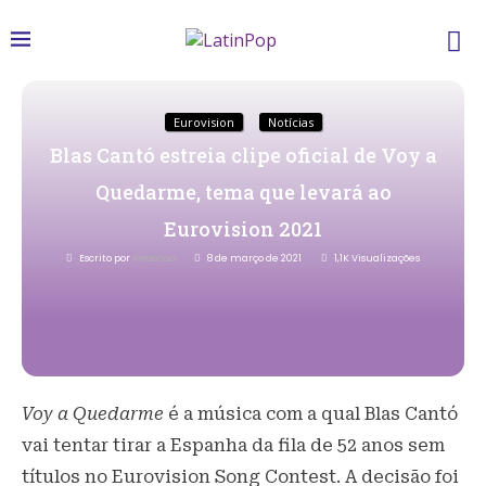
Eurovision
Notícias
Blas Cantó estreia clipe oficial de Voy a
Quedarme, tema que levará ao
Eurovision 2021
Escrito por
Redacao
8 de março de 2021
1,1K
Visualizações
Voy a Quedarme
é a música com a qual Blas Cantó
vai tentar tirar a Espanha da fila de 52 anos sem
títulos no Eurovision Song Contest. A decisão foi