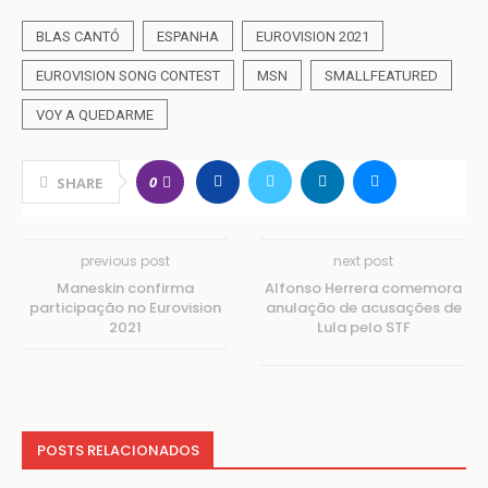
BLAS CANTÓ
ESPANHA
EUROVISION 2021
EUROVISION SONG CONTEST
MSN
SMALLFEATURED
VOY A QUEDARME
0
SHARE
previous post
next post
Maneskin confirma
Alfonso Herrera comemora
participação no Eurovision
anulação de acusações de
2021
Lula pelo STF
POSTS RELACIONADOS