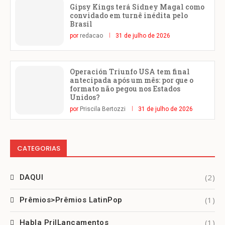
Gipsy Kings terá Sidney Magal como
convidado em turnê inédita pelo
Brasil
por
redacao
31 de julho de 2026
Operación Triunfo USA tem final
antecipada após um mês: por que o
formato não pegou nos Estados
Unidos?
por
Priscila Bertozzi
31 de julho de 2026
CATEGORIAS
(2)
DAQUI
(1)
Prêmios>Prêmios LatinPop
(1)
Habla Pri|Lançamentos