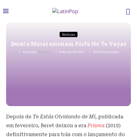
Notícias
Beret e Morat estreiam Porfa No Te Vayas
Escrito por
Redacao
15 de abril de 2021
533
Visualizações
Depois de
Te Estás Olvidando de Mí,
publicada
em fevereiro, Beret deixou a era
Prisma
(2019)
definitivamente para trás com o lançamento do