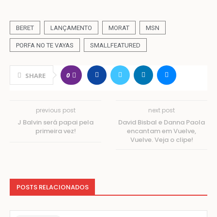
BERET
LANÇAMENTO
MORAT
MSN
PORFA NO TE VAYAS
SMALLFEATURED
0
SHARE
previous post
next post
J Balvin será papai pela
David Bisbal e Danna Paola
primeira vez!
encantam em Vuelve,
Vuelve. Veja o clipe!
POSTS RELACIONADOS