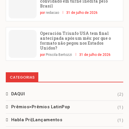
convidado em turnê inédita pelo
Brasil
por
redacao
31 de julho de 2026
Operación Triunfo USA tem final
antecipada após um mês: por que o
formato não pegou nos Estados
Unidos?
por
Priscila Bertozzi
31 de julho de 2026
CATEGORIAS
(2)
DAQUI
(1)
Prêmios>Prêmios LatinPop
(1)
Habla Pri|Lançamentos