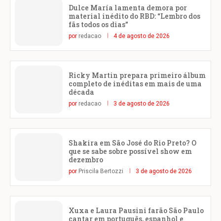
Dulce María lamenta demora por
material inédito do RBD: “Lembro dos
fãs todos os dias”
por
redacao
4 de agosto de 2026
Ricky Martin prepara primeiro álbum
completo de inéditas em mais de uma
década
por
redacao
3 de agosto de 2026
Shakira em São José do Rio Preto? O
que se sabe sobre possível show em
dezembro
por
Priscila Bertozzi
3 de agosto de 2026
Xuxa e Laura Pausini farão São Paulo
cantar em português, espanhol e