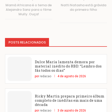
Mamá Africana é o tema de
Natti Natasha está grávida
Alejandro Sanz para o filme
do primeiro filho
Mully. Ouça!
POSTS RELACIONADOS
Dulce María lamenta demora por
material inédito do RBD: “Lembro dos
fãs todos os dias”
por
redacao
4 de agosto de 2026
Ricky Martin prepara primeiro álbum
completo de inéditas em mais de uma
década
por
redacao
3 de agosto de 2026