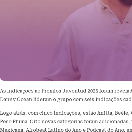
As indicações ao Premios Juventud 2025 foram revelada
Danny Ocean lideram o grupo com seis indicações cad
Logo atrás, com cinco indicações, estão Anitta, Beéle
Peso Pluma. Oito novas categorias foram adicionadas,
Mexicana, Afrobeat Latino do Ano e Podcast do Ano, en