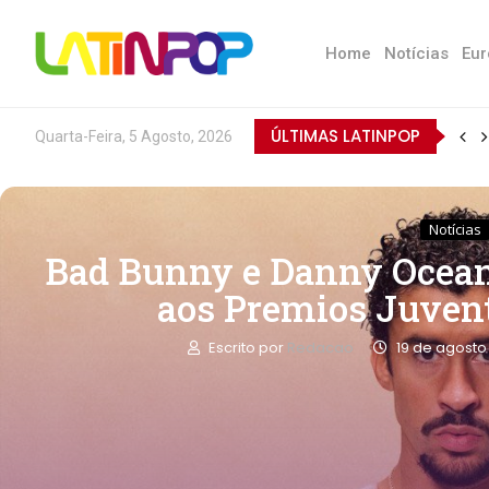
Home
Notícias
Eur
ÚLTIMAS LATINPOP
Quarta-Feira, 5 Agosto, 2026
Notícias
Bad Bunny e Danny Ocea
aos Premios Juventu
Escrito por
Redacao
19 de agosto