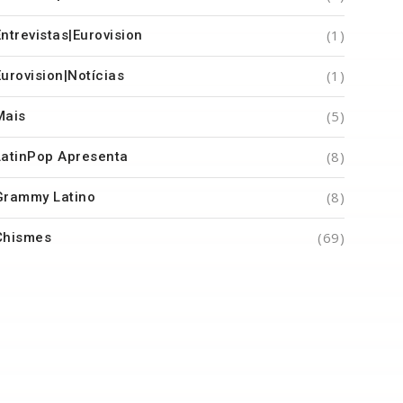
(1)
Entrevistas|Eurovision
(1)
Eurovision|Notícias
(5)
Mais
(8)
LatinPop Apresenta
(8)
Grammy Latino
(69)
Chismes