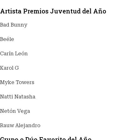
Artista Premios Juventud del Año
Bad Bunny
Beéle
Carín León
Karol G
Myke Towers
Natti Natasha
Netón Vega
Rauw Alejandro
Grupo o Dúo Favorito del Año