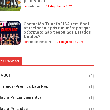
pelo Brasil
por
redacao
31 de julho de 2026
Operación Triunfo USA tem final
antecipada após um mês: por que
o formato não pegou nos Estados
Unidos?
por
Priscila Bertozzi
31 de julho de 2026
ATEGORIAS
(2)
DAQUI
(1)
Prêmios>Prêmios LatinPop
(1)
Habla Pri|Lançamentos
(1)
Habla Pri|Listas