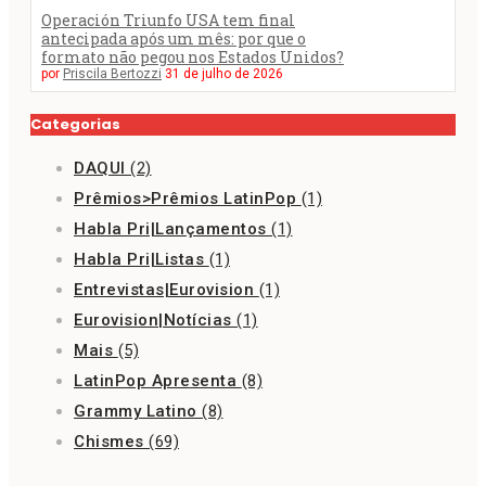
Operación Triunfo USA tem final
antecipada após um mês: por que o
formato não pegou nos Estados Unidos?
por
Priscila Bertozzi
31 de julho de 2026
Categorias
DAQUI
(2)
Prêmios>Prêmios LatinPop
(1)
Habla Pri|Lançamentos
(1)
Habla Pri|Listas
(1)
Entrevistas|Eurovision
(1)
Eurovision|Notícias
(1)
Mais
(5)
LatinPop Apresenta
(8)
Grammy Latino
(8)
Chismes
(69)