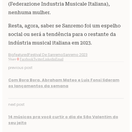
(Federazione Industria Musicale Italiana),
nenhuma mulher.
Resta, agora, saber se Sanremo foi um espelho
social ou será a tendência para o restante da
indústria musical italiana em 2023.
Bigfeatured
Festival De Sanremo
Sanremo 2023
Share
0
Facebook
Twitter
Linkedin
Email
previous post
Com Bora Bora, Abraham Mateo e Luis Fonsi lideram
os lançamentos da semana
next post
14 músicas pra você curtir o dia de São Valentim do
seu jeito