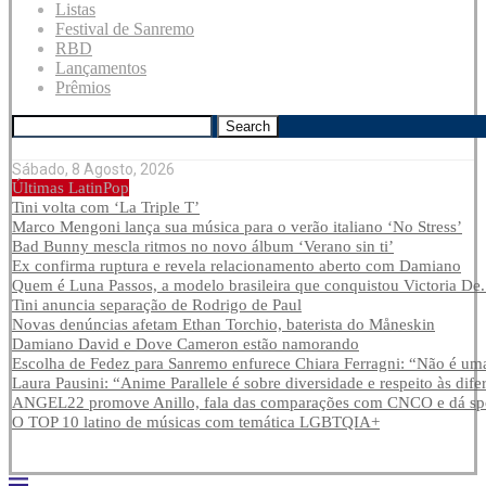
Listas
Festival de Sanremo
RBD
Lançamentos
Prêmios
Search
Sábado, 8 Agosto, 2026
Últimas LatinPop
Tini volta com ‘La Triple T’
Marco Mengoni lança sua música para o verão italiano ‘No Stress’
Bad Bunny mescla ritmos no novo álbum ‘Verano sin ti’
Ex confirma ruptura e revela relacionamento aberto com Damiano
Quem é Luna Passos, a modelo brasileira que conquistou Victoria De.
Tini anuncia separação de Rodrigo de Paul
Novas denúncias afetam Ethan Torchio, baterista do Måneskin
Damiano David e Dove Cameron estão namorando
Escolha de Fedez para Sanremo enfurece Chiara Ferragni: “Não é uma
Laura Pausini: “Anime Parallele é sobre diversidade e respeito às dife
ANGEL22 promove Anillo, fala das comparações com CNCO e dá spoi
O TOP 10 latino de músicas com temática LGBTQIA+