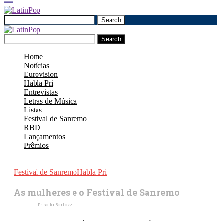
Search
Search
Home
Notícias
Eurovision
Habla Pri
Entrevistas
Letras de Música
Listas
Festival de Sanremo
RBD
Lançamentos
Prêmios
Festival de Sanremo
Habla Pri
As mulheres e o Festival de Sanremo
Escrito por
Priscila Bertozzi
13 de fevereiro de 2023
815
Visualizações