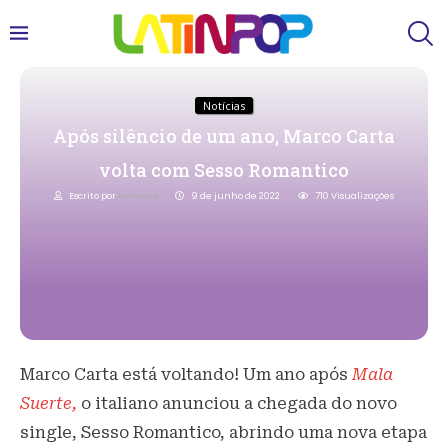
Notícias
Após silêncio de um ano, Marco Carta
volta com Sesso Romantico
Escrito por
Redacao
9 de junho de 2022
710
Visualizações
Marco Carta está voltando! Um ano após
Mala
Suerte,
o italiano anunciou a chegada do novo
single, Sesso Romantico, abrindo uma nova etapa