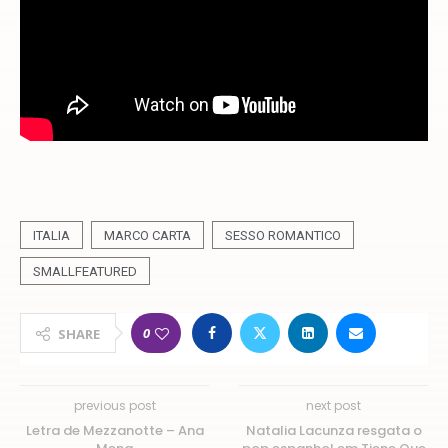
ITALIA
MARCO CARTA
SESSO ROMANTICO
SMALLFEATURED
0
SHARE
previous post
next post
Letra de Mezzanotte – Ana
Natalia Lacunza resgata o