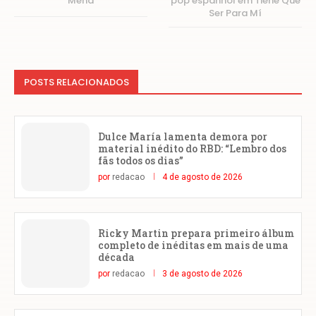
Mena
pop espanhol em Tiene Que
Ser Para Mí
POSTS RELACIONADOS
Dulce María lamenta demora por
material inédito do RBD: “Lembro dos
fãs todos os dias”
por
redacao
4 de agosto de 2026
Ricky Martin prepara primeiro álbum
completo de inéditas em mais de uma
década
por
redacao
3 de agosto de 2026