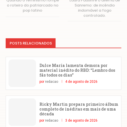
Quando o feminismo rompe
Laura Pausini e o dilema de
o roteiro do patriarcado no
Sanremo: de incêndio
pop latino
indomável a fogo
controlado.
POSTS RELACIONADOS
Dulce María lamenta demora por
material inédito do RBD: “Lembro dos
fãs todos os dias”
por
redacao
4 de agosto de 2026
Ricky Martin prepara primeiro álbum
completo de inéditas em mais de uma
década
por
redacao
3 de agosto de 2026