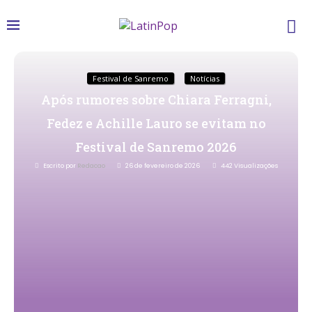
Festival de Sanremo
Notícias
Após rumores sobre Chiara Ferragni,
Fedez e Achille Lauro se evitam no
Festival de Sanremo 2026
Escrito por
Redacao
26 de fevereiro de 2026
442
Visualizações