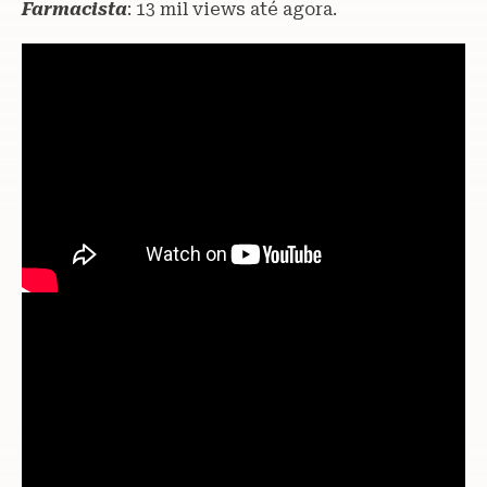
Farmacista
: 13 mil views até agora.