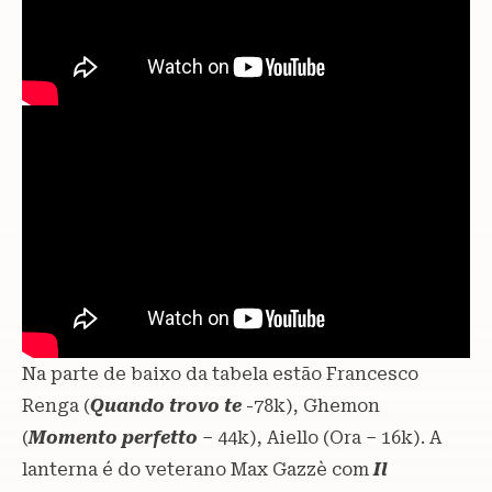
Na parte de baixo da tabela estão Francesco
Renga (
Quando trovo te
-78k), Ghemon
(
Momento perfetto
– 44k), Aiello (Ora – 16k). A
lanterna é do veterano Max Gazzè com
Il