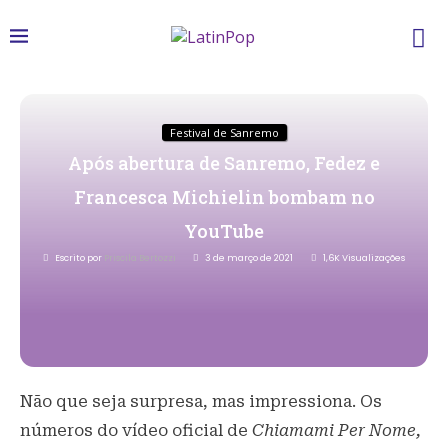
Festival de Sanremo
Após abertura de Sanremo, Fedez e
Francesca Michielin bombam no
YouTube
Escrito por
Priscila Bertozzi
3 de março de 2021
1,6K
Visualizações
Não que seja surpresa, mas impressiona. Os
números do vídeo oficial de
Chiamami Per Nome,