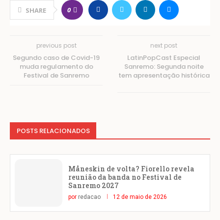
0
SHARE
previous post
next post
Segundo caso de Covid-19
LatinPopCast Especial
muda regulamento do
Sanremo: Segunda noite
Festival de Sanremo
tem apresentação histórica
POSTS RELACIONADOS
Måneskin de volta? Fiorello revela
reunião da banda no Festival de
Sanremo 2027
por
redacao
12 de maio de 2026