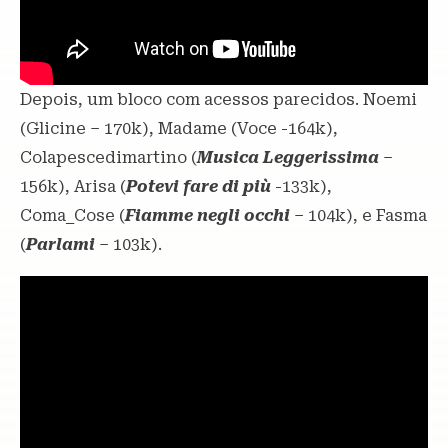
Depois, um bloco com acessos parecidos. Noemi
(Glicine – 170k), Madame (Voce -164k),
Colapescedimartino (
Musica Leggerissima
–
156k), Arisa (
Potevi fare di più
-133k),
Coma_Cose (
Fiamme negli occhi
– 104k), e Fasma
(
Parlami
– 103k).