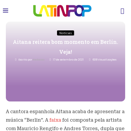
Notícias
Aitana reitera bom momento em Berlín.
Veja!
Escrito por
Redacao
17 de setembro de 2021
608
Visualizações
A cantora espanhola Aitana acaba de apresentar a
música “Berlin”. A
faixa
foi composta pela artista
com Mauricio Rengifo e Andres Torres, dupla que