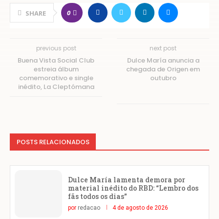
0
SHARE
previous post
next post
Buena Vista Social Club
Dulce María anuncia a
estreia álbum
chegada de Origen em
comemorativo e single
outubro
inédito, La Cleptómana
POSTS RELACIONADOS
Dulce María lamenta demora por
material inédito do RBD: “Lembro dos
fãs todos os dias”
por
redacao
4 de agosto de 2026