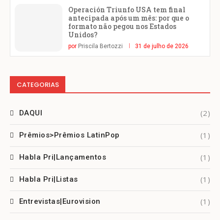
Operación Triunfo USA tem final
antecipada após um mês: por que o
formato não pegou nos Estados
Unidos?
por
Priscila Bertozzi
31 de julho de 2026
CATEGORIAS
(2)
DAQUI
(1)
Prêmios>Prêmios LatinPop
(1)
Habla Pri|Lançamentos
(1)
Habla Pri|Listas
(1)
Entrevistas|Eurovision