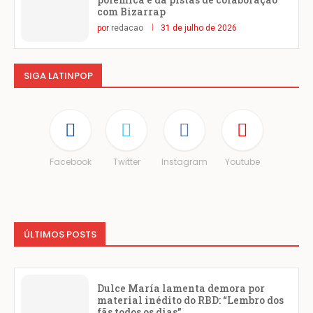
com Bizarrap
por
redacao
31 de julho de 2026
SIGA LATINPOP
Facebook
Twitter
Instagram
Youtube
ÚLTIMOS POSTS
Dulce María lamenta demora por
material inédito do RBD: “Lembro dos
fãs todos os dias”