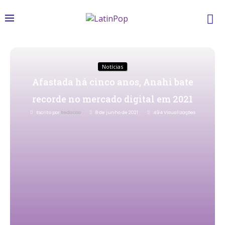
Notícias
Afastada há cinco anos, Anahi bate
recorde no mercado digital em 2021
Escrito por
Redacao
8 de junho de 2021
494
Visualizações