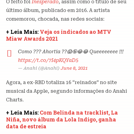
O feito foi
Inesperado
, assim como o título de seu
último álbum, publicado em 2016. A artista
comemorou, chocada, nas redes sociais:
+ Leia Mais:
Veja os indicados ao MTV
Miaw Awards 2021
Como ??? Ahortia ??😱🤪😂😂 Queeeeeeee !!!
https://t.co/7I4pKQYaD5
— Anahi (@Anahi)
June 8, 2021
Agora, a ex-RBD totaliza 16 “reinados” no site
musical da Apple, segundo informações do Anahi
Charts.
+ Leia Mais:
Com Belinda na tracklist, La
Niña, novo álbum da Lola Indigo, ganha
data de estreia