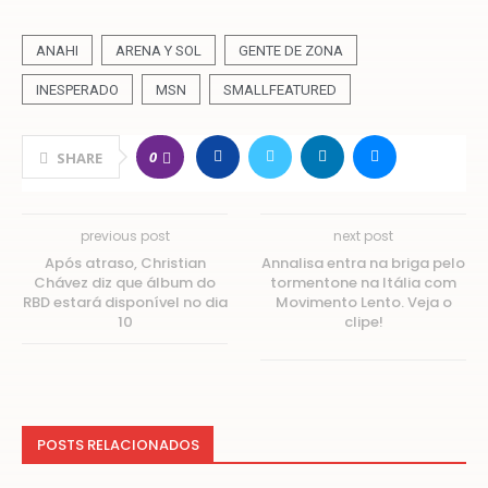
ANAHI
ARENA Y SOL
GENTE DE ZONA
INESPERADO
MSN
SMALLFEATURED
0
SHARE
previous post
next post
Após atraso, Christian
Annalisa entra na briga pelo
Chávez diz que álbum do
tormentone na Itália com
RBD estará disponível no dia
Movimento Lento. Veja o
10
clipe!
POSTS RELACIONADOS