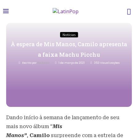
Notícias
À espera de Mis Manos, Camilo apresenta
a faixa Machu Picchu
Escrito por
Redacao
1 de março de 2021
353
Visualizações
Dando início à semana de lançamento de seu
mais novo álbum “
Mis
Manos”
,
Camilo
surpreende com a estreia de