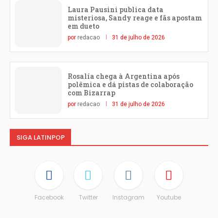
Laura Pausini publica data
misteriosa, Sandy reage e fãs apostam
em dueto
por
redacao
31 de julho de 2026
Rosalía chega à Argentina após
polêmica e dá pistas de colaboração
com Bizarrap
por
redacao
31 de julho de 2026
SIGA LATINPOP
Facebook
Twitter
Instagram
Youtube