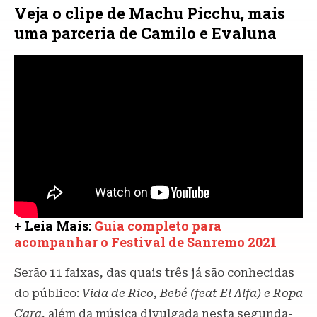
Veja o clipe de Machu Picchu, mais
uma parceria de Camilo e Evaluna
+ Leia Mais:
Guia completo para
acompanhar o Festival de Sanremo 2021
Serão 11 faixas, das quais três já são conhecidas
do público:
Vida de Rico, Bebé (feat El Alfa) e Ropa
Cara
, além da música divulgada nesta segunda-