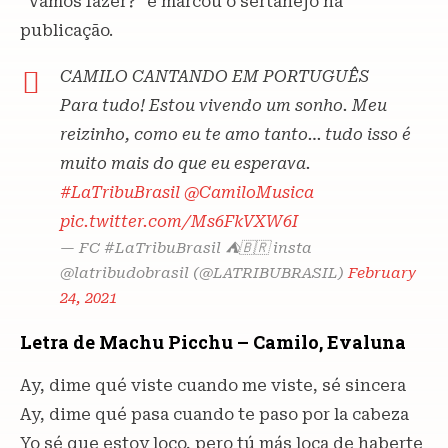
“Vamos fazer?” e marcou o sertanejo na
publicação.
CAMILO CANTANDO EM PORTUGUÊS
Para tudo! Estou vivendo um sonho. Meu
reizinho, como eu te amo tanto… tudo isso é
muito mais do que eu esperava.
#LaTribuBrasil
@CamiloMusica
pic.twitter.com/Ms6FkVXW6I
— FC #LaTribuBrasil ⛺️🇧🇷 insta
@latribudobrasil (@LATRIBUBRASIL)
February
24, 2021
Letra de Machu Picchu – Camilo, Evaluna
Ay, dime qué viste cuando me viste, sé sincera
Ay, dime qué pasa cuando te paso por la cabeza
Yo sé que estoy loco, pero tú más loca de haberte