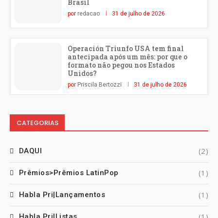
Brasil
por
redacao
31 de julho de 2026
Operación Triunfo USA tem final
antecipada após um mês: por que o
formato não pegou nos Estados
Unidos?
por
Priscila Bertozzi
31 de julho de 2026
CATEGORIAS
(2)
DAQUI
(1)
Prêmios>Prêmios LatinPop
(1)
Habla Pri|Lançamentos
(1)
Habla Pri|Listas