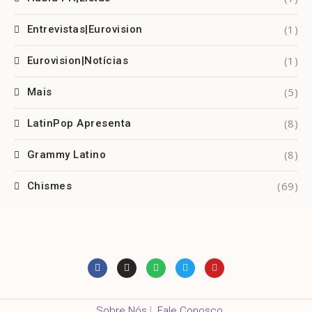
(1)
Entrevistas|Eurovision
(1)
Eurovision|Notícias
(5)
Mais
(8)
LatinPop Apresenta
(8)
Grammy Latino
(69)
Chismes
Sobre Nós
|
Fale Conosco