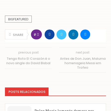
BIGFEATURED
0
SHARE
previous post
next post
Tengo Roto El Corazón é o
Antes de Don Juan, Maluma
novo single do David Bisbal
homenageia Messi em
Trofeo
POSTS RELACIONADOS
Dulce María lamenta demora por