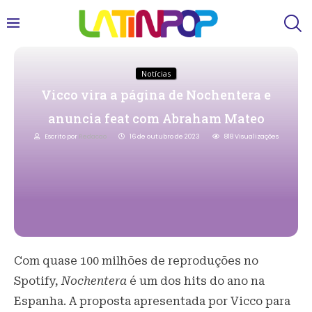
Notícias
Vicco vira a página de Nochentera e
anuncia feat com Abraham Mateo
Escrito por
Redacao
16 de outubro de 2023
818
Visualizações
Com quase 100 milhões de reproduções no
Spotify,
Nochentera
é um dos hits do ano na
Espanha. A proposta apresentada por Vicco para