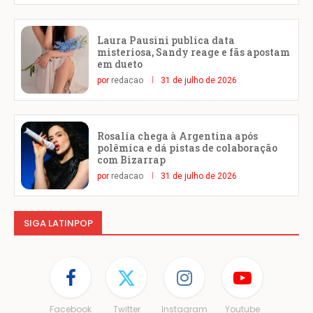
Laura Pausini publica data
misteriosa, Sandy reage e fãs apostam
em dueto
por
redacao
31 de julho de 2026
Rosalía chega à Argentina após
polêmica e dá pistas de colaboração
com Bizarrap
por
redacao
31 de julho de 2026
SIGA LATINPOP
Facebook
Twitter
Instagram
Youtube