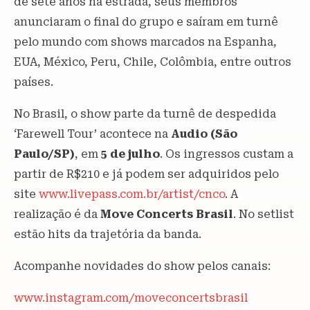
de sete anos na estrada, seus membros
anunciaram o final do grupo e saíram em turnê
pelo mundo com shows marcados na Espanha,
EUA, México, Peru, Chile, Colômbia, entre outros
países.
No Brasil, o show parte da turnê de despedida
‘Farewell Tour’ acontece na
Audio (São
Paulo/SP)
, em
5 de julho
. Os ingressos custam a
partir de R$210 e já podem ser adquiridos pelo
site
www.livepass.com.br/artist/cnco
. A
realização é da
Move Concerts Brasil
. No setlist
estão hits da trajetória da banda.
Acompanhe novidades do show pelos canais:
www.instagram.com/moveconcertsbrasil