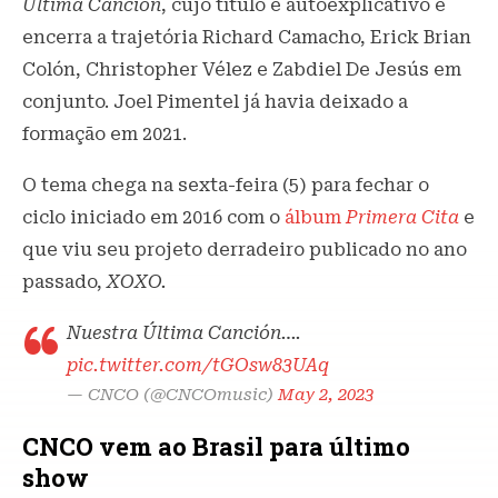
Ultima Canción
, cujo título é autoexplicativo e
encerra a trajetória Richard Camacho, Erick Brian
Colón, Christopher Vélez e Zabdiel De Jesús em
conjunto. Joel Pimentel já havia deixado a
formação em 2021.
O tema chega na sexta-feira (5) para fechar o
ciclo iniciado em 2016 com o
álbum
Primera Cita
e
que viu seu projeto derradeiro publicado no ano
passado,
XOXO.
Nuestra Última Canción….
pic.twitter.com/tGOsw83UAq
— CNCO (@CNCOmusic)
May 2, 2023
CNCO vem ao Brasil para último
show