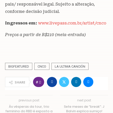
pais/ responsável legal. Sujeito a alteração,
conforme decisão judicial.
Ingressos em:
www.livepass.com.br/artist/cnco
Preços a partir de R$210 (meia-entrada)
BIGFEATURED
CNCO
LA ULTIMA CANCIÓN
0
SHARE
previous post
next post
Às vésperas da tour, trio
Sete meses de “break”: J
feminino do RBD é exposto a
Balvin explica sumiço!