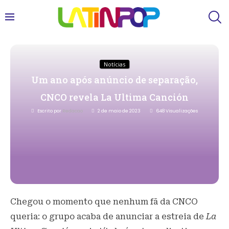
Notícias
Um ano após anúncio de separação,
CNCO revela La Ultima Canción
Escrito por
Redacao
2 de maio de 2023
648
Visualizações
Chegou o momento que nenhum fã da CNCO
queria: o grupo acaba de anunciar a estreia de
La