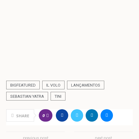
BIGFEATURED
IL VOLO
LANÇAMENTOS
SEBASTIAN YATRA
TINI
0
SHARE
previous post
next post