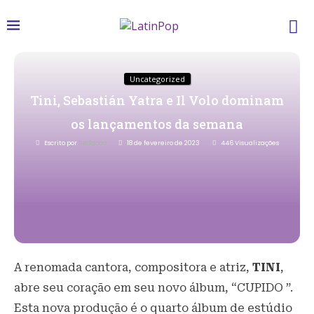
Uncategorized
Tini, Sebastián Yatra e Il Volo dominam
os lançamentos da semana
Escrito por
Redacao
18 de fevereiro de 2023
446
Visualizações
A renomada cantora, compositora e atriz,
TINI
,
abre seu coração em seu novo álbum, “CUPIDO ”.
Esta nova produção é o quarto álbum de estúdio