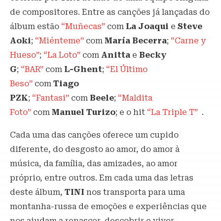
de compositores. Entre as canções já lançadas do
álbum estão
“Muñecas”
com
La Joaqui
e
Steve
Aoki
;
“Miénteme”
com
María Becerra
;
“Carne y
Hueso”
;
“La Loto”
com
Anitta
e
Becky
G
;
“BAR”
com
L-Ghent
;
“El Último
Beso”
com
Tiago
PZK
;
“Fantasi”
com
Beele
;
“Maldita
Foto”
com
Manuel Turizo
; e o hit
“La Triple T”
.
Cada uma das canções oferece um cupido
diferente, do desgosto ao amor, do amor à
música, da família, das amizades, ao amor
próprio, entre outros. Em cada uma das letras
deste álbum,
TINI
nos transporta para uma
montanha-russa de emoções e experiências que
nos ajudam a renascer, descobrir e viver.