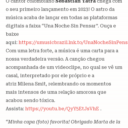
O cantor colombiano
Sebastián Yatra
chega com
o seu primeiro lançamento em 2023! O astro da
música acaba de lançar em todas as plataformas
digitais a faixa “Una Noche Sin Pensar”. Ouça e
baixe
aqui:
https://umusicbrazil.lnk.to/UnaNocheSinPens
Com uma letra forte, a música é uma carta para a
nossa verdadeira versão. A canção chegou
acompanhada de um videoclipe, no qual se vê um
casal, interpretado por ele próprio e a
atriz Milena Smit, relembrando os momentos
mais intensos de uma relação amorosa que
acabou sendo tóxica.
Assista:
https://youtu.be/QyY5EtJsVhE
.
“Minha capa (foto) favorita! Obrigado Marta de la