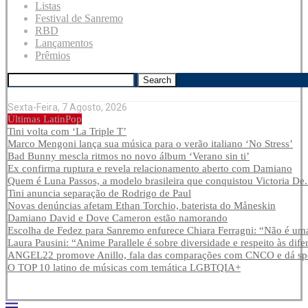
Listas
Festival de Sanremo
RBD
Lançamentos
Prêmios
Search
Sexta-Feira, 7 Agosto, 2026
Últimas LatinPop
Tini volta com ‘La Triple T’
Marco Mengoni lança sua música para o verão italiano ‘No Stress’
Bad Bunny mescla ritmos no novo álbum ‘Verano sin ti’
Ex confirma ruptura e revela relacionamento aberto com Damiano
Quem é Luna Passos, a modelo brasileira que conquistou Victoria De.
Tini anuncia separação de Rodrigo de Paul
Novas denúncias afetam Ethan Torchio, baterista do Måneskin
Damiano David e Dove Cameron estão namorando
Escolha de Fedez para Sanremo enfurece Chiara Ferragni: “Não é uma
Laura Pausini: “Anime Parallele é sobre diversidade e respeito às dife
ANGEL22 promove Anillo, fala das comparações com CNCO e dá spoi
O TOP 10 latino de músicas com temática LGBTQIA+