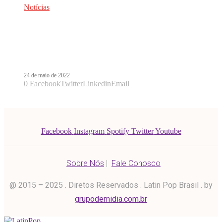
Notícias
Se preparando para a tour de
estádios, Ultimo lança Vieni Nel Mio
Cuore
24 de maio de 2022
0
Facebook
Twitter
Linkedin
Email
Facebook
Instagram
Spotify
Twitter
Youtube
Sobre Nós
|
Fale Conosco
@ 2015 – 2025 . Diretos Reservados . Latin Pop Brasil . by
grupodemidia.com.br