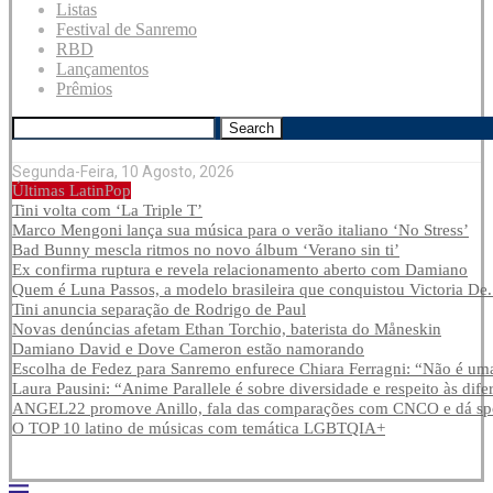
Listas
Festival de Sanremo
RBD
Lançamentos
Prêmios
Search
Segunda-Feira, 10 Agosto, 2026
Últimas LatinPop
Tini volta com ‘La Triple T’
Marco Mengoni lança sua música para o verão italiano ‘No Stress’
Bad Bunny mescla ritmos no novo álbum ‘Verano sin ti’
Ex confirma ruptura e revela relacionamento aberto com Damiano
Quem é Luna Passos, a modelo brasileira que conquistou Victoria De.
Tini anuncia separação de Rodrigo de Paul
Novas denúncias afetam Ethan Torchio, baterista do Måneskin
Damiano David e Dove Cameron estão namorando
Escolha de Fedez para Sanremo enfurece Chiara Ferragni: “Não é uma
Laura Pausini: “Anime Parallele é sobre diversidade e respeito às dife
ANGEL22 promove Anillo, fala das comparações com CNCO e dá spoi
O TOP 10 latino de músicas com temática LGBTQIA+