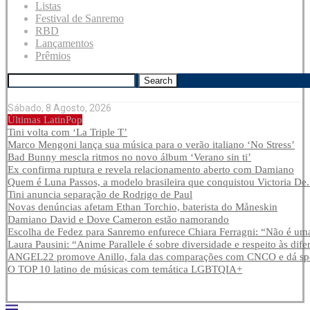
Listas
Festival de Sanremo
RBD
Lançamentos
Prêmios
Search
Sábado, 8 Agosto, 2026
Últimas LatinPop
Tini volta com ‘La Triple T’
Marco Mengoni lança sua música para o verão italiano ‘No Stress’
Bad Bunny mescla ritmos no novo álbum ‘Verano sin ti’
Ex confirma ruptura e revela relacionamento aberto com Damiano
Quem é Luna Passos, a modelo brasileira que conquistou Victoria De.
Tini anuncia separação de Rodrigo de Paul
Novas denúncias afetam Ethan Torchio, baterista do Måneskin
Damiano David e Dove Cameron estão namorando
Escolha de Fedez para Sanremo enfurece Chiara Ferragni: “Não é uma
Laura Pausini: “Anime Parallele é sobre diversidade e respeito às dife
ANGEL22 promove Anillo, fala das comparações com CNCO e dá spoi
O TOP 10 latino de músicas com temática LGBTQIA+