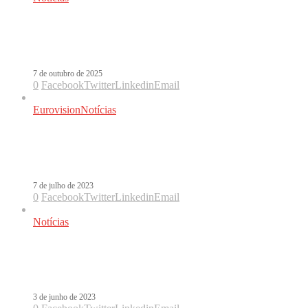
Taylor Swift plagiou clássico de Luis
Miguel em Opalite?
7 de outubro de 2025
0
Facebook
Twitter
Linkedin
Email
Eurovision
Notícias
Taylor Swift leva Eurovision 2024
para Malmö
7 de julho de 2023
0
Facebook
Twitter
Linkedin
Email
Notícias
Fãs trocam shows do RBD por Taylor
Swift
3 de junho de 2023