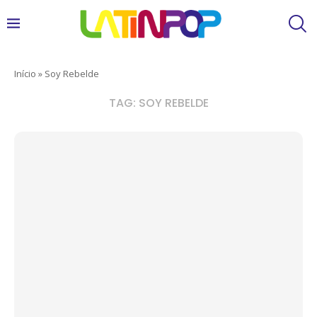
Início
»
Soy Rebelde
TAG:
SOY REBELDE