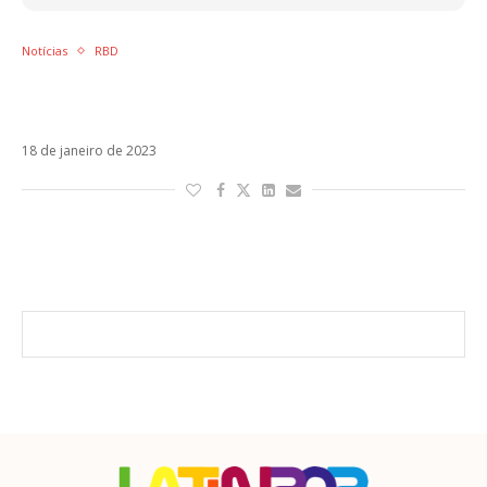
Notícias
RBD
Shows do RBD no Brasil custarão até R$ 850,
diz jornalista
18 de janeiro de 2023