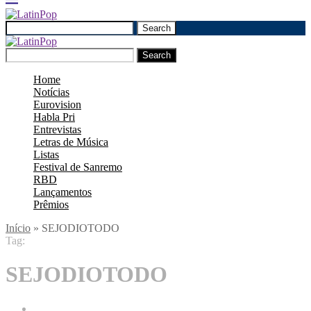
Search
Search
Home
Notícias
Eurovision
Habla Pri
Entrevistas
Letras de Música
Listas
Festival de Sanremo
RBD
Lançamentos
Prêmios
Início
»
SEJODIOTODO
Tag:
SEJODIOTODO