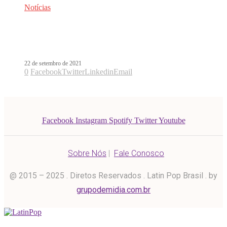
Notícias
De visual renovado, Karol G estreia o
clipe de SEJODIOTODO
22 de setembro de 2021
0
Facebook
Twitter
Linkedin
Email
Facebook
Instagram
Spotify
Twitter
Youtube
Sobre Nós
|
Fale Conosco
@ 2015 – 2025 . Diretos Reservados . Latin Pop Brasil . by
grupodemidia.com.br