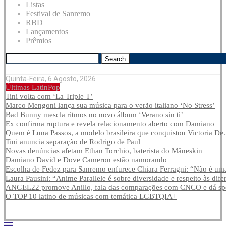
Listas
Festival de Sanremo
RBD
Lançamentos
Prêmios
Search
Quinta-Feira, 6 Agosto, 2026
Últimas LatinPop
Tini volta com ‘La Triple T’
Marco Mengoni lança sua música para o verão italiano ‘No Stress’
Bad Bunny mescla ritmos no novo álbum ‘Verano sin ti’
Ex confirma ruptura e revela relacionamento aberto com Damiano
Quem é Luna Passos, a modelo brasileira que conquistou Victoria De.
Tini anuncia separação de Rodrigo de Paul
Novas denúncias afetam Ethan Torchio, baterista do Måneskin
Damiano David e Dove Cameron estão namorando
Escolha de Fedez para Sanremo enfurece Chiara Ferragni: “Não é uma
Laura Pausini: “Anime Parallele é sobre diversidade e respeito às dife
ANGEL22 promove Anillo, fala das comparações com CNCO e dá spoi
O TOP 10 latino de músicas com temática LGBTQIA+