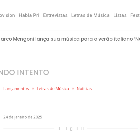
ovision
Habla Pri
Entrevistas
Letras de Música
Listas
Fest
arco Mengoni lança sua música para o verão italiano ‘No
ad Bunny mescla ritmos no novo álbum ‘Verano sin ti’
x confirma ruptura e revela relacionamento aberto com
uem é Luna Passos, a modelo brasileira que conquistou Vi
ini anuncia separação de Rodrigo de Paul
ovas denúncias afetam Ethan Torchio, baterista do Mån
amiano David e Dove Cameron estão namorando
scolha de Fedez para Sanremo enfurece Chiara Ferragni: 
aura Pausini: “Anime Parallele é sobre diversidade e respe
NGEL22 promove Anillo, fala das comparações com CNCO e
 TOP 10 latino de músicas com temática LGBTQIA+
NDO INTENTO
Lançamentos
Letras de Música
Notícias
Aitana volta ao pop e fala sobre ruptura com
Yatra em Segundo Intento. Veja a letra!
24 de janeiro de 2025