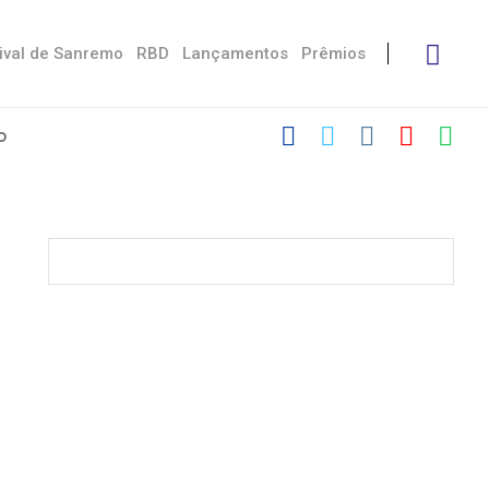
ival de Sanremo
RBD
Lançamentos
Prêmios
 Stress’
 Damiano
ctoria De...
eskin
“Não é uma...
ito às diferenças”
 dá spoiler...