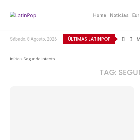
Home
Notícias
Eur
ÚLTIMAS LATINPOP
M
Sábado, 8 Agosto, 2026
B
E
Q
T
N
D
E
L
A
O
Início
»
Segundo Intento
TAG:
SEGU