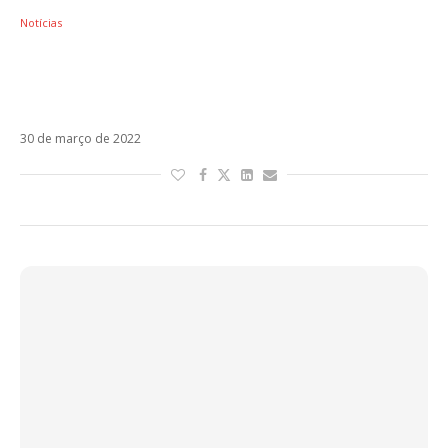
Notícias
“Ele zombou de mim, disse que não tinha
hits”, explica Residente sobre rixa com J
Balvin
30 de março de 2022