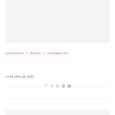
Lançamentos
Notícias
Uncategorized
Karol G, Tiago PZK e Residente: a semana de
lançamentos latinos
14 de julho de 2023