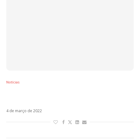
Notícias
As “cutucadas” mais marcantes de
Residente para J Balvin
4 de março de 2022