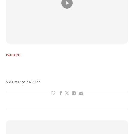
Habla Pri
Residente x J Balvin: O jeito impecável de
dizer basta ao mercado dos números
5 de março de 2022