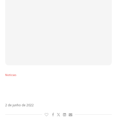
Notícias
J Balvin e Christian Nodal trocam farpas nas
redes sociais: “Você representa o pior dessa
indústria”
2 de junho de 2022