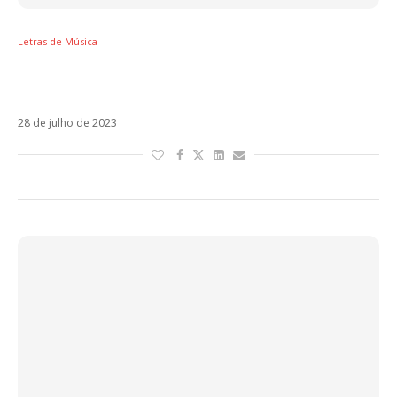
Letras de Música
Letra de Quiero Ser Baladista, de Residente
feat Ricky Martin
28 de julho de 2023