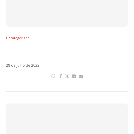
Uncategorized
Residente estreia Quiero Ser Baladista ao
lado de Ricky Martin
28 de julho de 2023